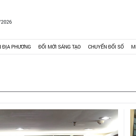
/2026
 ĐỊA PHƯƠNG
ĐỔI MỚI SÁNG TẠO
CHUYỂN ĐỔI SỐ
M