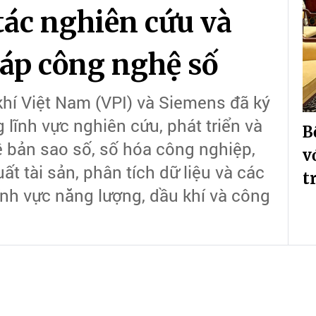
tác nghiên cứu và
háp công nghệ số
khí Việt Nam (VPI) và Siemens đã ký
 lĩnh vực nghiên cứu, phát triển và
B
ề bản sao số, số hóa công nghiệp,
v
t tài sản, phân tích dữ liệu và các
t
ĩnh vực năng lượng, dầu khí và công