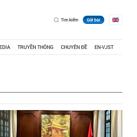
Tìm kiếm
Gửi bài
EDIA
TRUYỀN THÔNG
CHUYÊN ĐỀ
EN-VJST