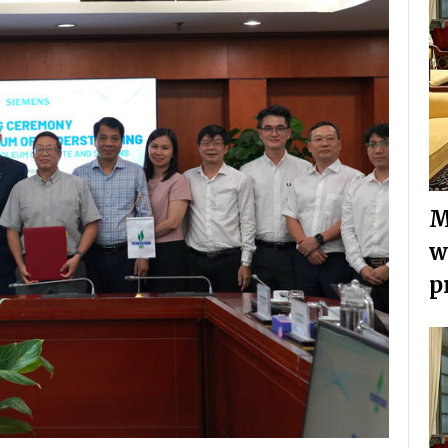
M
w
p