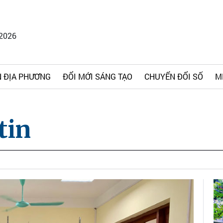
/2026
 ĐỊA PHƯƠNG
ĐỔI MỚI SÁNG TẠO
CHUYỂN ĐỔI SỐ
M
tin