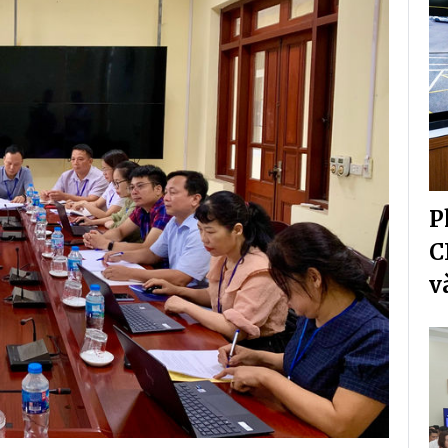
P
C
v