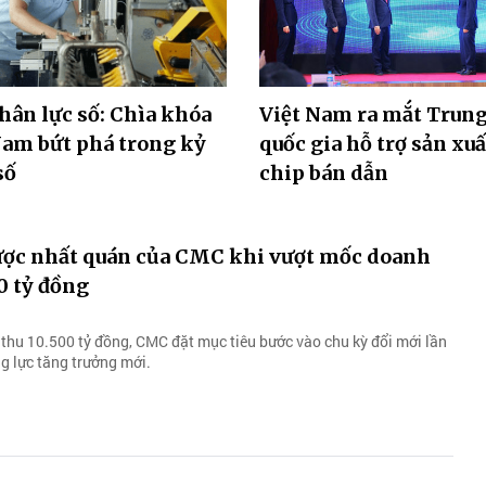
ân lực số: Chìa khóa
Việt Nam ra mắt Trun
Nam bứt phá trong kỷ
quốc gia hỗ trợ sản xuấ
số
chip bán dẫn
lược nhất quán của CMC khi vượt mốc doanh
0 tỷ đồng
thu 10.500 tỷ đồng, CMC đặt mục tiêu bước vào chu kỳ đổi mới lần
ng lực tăng trưởng mới.