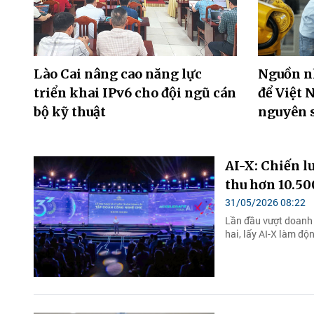
Lào Cai nâng cao năng lực
Nguồn nh
triển khai IPv6 cho đội ngũ cán
để Việt 
bộ kỹ thuật
nguyên 
AI-X: Chiến 
thu hơn 10.50
31/05/2026 08:22
Lần đầu vượt doanh 
hai, lấy AI-X làm độ