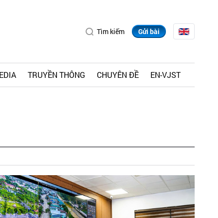
Tìm kiếm
Gửi bài
EDIA
TRUYỀN THÔNG
CHUYÊN ĐỀ
EN-VJST