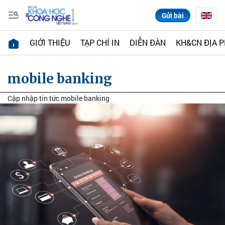
Gửi bài
GIỚI THIỆU
TẠP CHÍ IN
DIỄN ĐÀN
KH&CN ĐỊA 
mobile banking
Cập nhập tin tức mobile banking