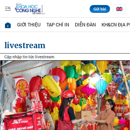
Gửi bài
GIỚI THIỆU
TẠP CHÍ IN
DIỄN ĐÀN
KH&CN ĐỊA 
livestream
Cập nhập tin tức livestream