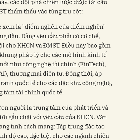
ày, các đột phá chiến lược được tái cấu
T thẩm thấu vào từng trụ cột:
c xem là "điểm nghẽn của điểm nghẽn"
ng đầu. Đảng yêu cầu phải có cơ chế,
trội cho KHCN và ĐMST. Điều này bao gồm
khung pháp lý cho các mô hình kinh tế
ới như công nghệ tài chính (FinTech),
 (AI), thương mại điện tử. Đồng thời, áp
tranh quốc tế cho các đặc khu công nghệ,
 tâm tài chính quốc tế.
 Con người là trung tâm của phát triển và
 tới gắn chặt với yêu cầu của KHCN. Văn
ang tính cách mạng: Tập trung đào tạo
ình độ cao, đặc biệt cho các ngành chiến