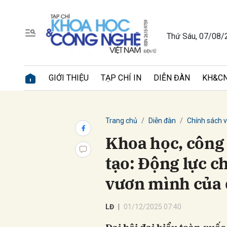
Thứ Sáu, 07/08/
Gửi 
GIỚI THIỆU
TẠP CHÍ IN
DIỄN ĐÀN
KH&CN
Trang chủ
Diễn đàn
Chính sách v
Khoa học, công
tạo: Động lực c
vươn mình của 
LĐ
01/12/2025 07:40