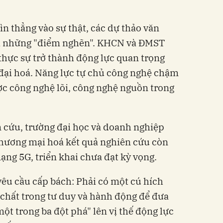
ìn thẳng vào sự thật, các dự thảo văn
ra những "điểm nghẽn". KHCN và ĐMST
thực sự trở thành động lực quan trọng
đại hoá. Năng lực tự chủ công nghệ chậm
ợc công nghệ lõi, công nghệ nguồn trong
ên cứu, trường đại học và doanh nghiệp
thương mại hoá kết quả nghiên cứu còn
ạng 5G, triển khai chưa đạt kỳ vọng.
yêu cầu cấp bách: Phải có một cú hích
ề chất trong tư duy và hành động để đưa
ột trong ba đột phá" lên vị thế động lực