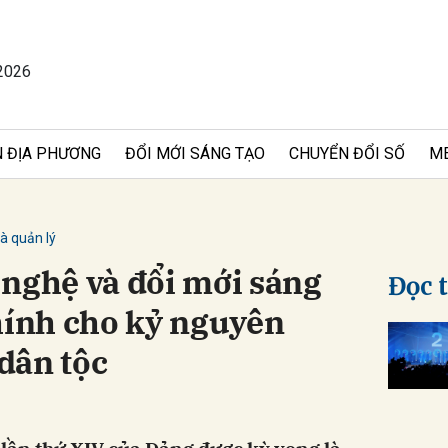
2026
bình luận
 ĐỊA PHƯƠNG
ĐỔI MỚI SÁNG TẠO
CHUYỂN ĐỔI SỐ
M
à quản lý
 nghệ và đổi mới sáng
Đọc 
hính cho kỷ nguyên
Hủy
G
dân tộc