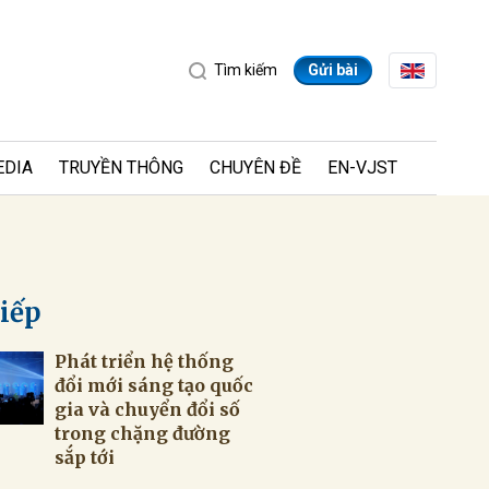
Tìm kiếm
Gửi bài
EDIA
TRUYỀN THÔNG
CHUYÊN ĐỀ
EN-VJST
tiếp
Phát triển hệ thống
ửi
đổi mới sáng tạo quốc
gia và chuyển đổi số
‎trong chặng đường
sắp tới