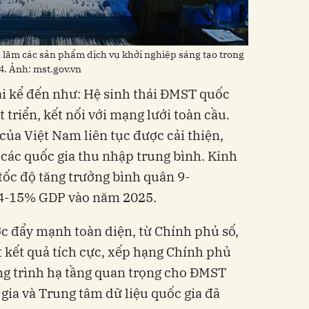
n lãm các sản phẩm dịch vụ khởi nghiệp sáng tạo trong
. Ảnh: mst.gov.vn
ải kể đến như: Hệ sinh thái ĐMST quốc
 triển, kết nối với mạng lưới toàn cầu.
của Việt Nam liên tục được cải thiện,
các quốc gia thu nhập trung bình. Kinh
 tốc độ tăng trưởng bình quân 9-
4-15% GDP vào năm 2025.
c đẩy mạnh toàn diện, từ Chính phủ số,
ạt kết quả tích cực, xếp hạng Chính phủ
ông trình hạ tầng quan trọng cho ĐMST
ia và Trung tâm dữ liệu quốc gia đã