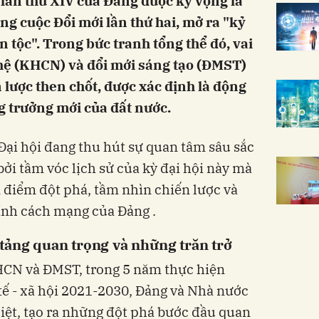
 lần thứ XIV của Đảng được kỳ vọng là
ng cuộc Đổi mới lần thứ hai, mở ra "kỷ
tộc". Trong bức tranh tổng thể đó, vai
ghệ (KHCN) và đổi mới sáng tạo (ĐMST)
 lược then chốt, được xác định là động
g trưởng mới của đất nước.
 Đại hội đang thu hút sự quan tâm sâu sắc
bởi tầm vóc lịch sử của kỳ đại hội này mà
 điểm đột phá, tầm nhìn chiến lược và
ính cách mạng của Đảng .
tảng quan trọng và những trăn trở
KHCN và ĐMST, trong 5 năm thực hiện
 tế - xã hội 2021-2030, Đảng và Nhà nước
liệt, tạo ra những đột phá bước đầu quan