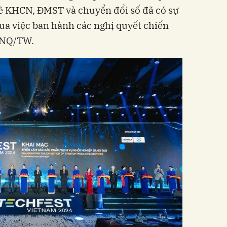
về KHCN, ĐMST và chuyển đổi số đã có sự
qua việc ban hành các nghị quyết chiến
-NQ/TW.