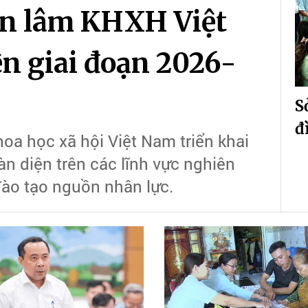
àn lâm KHXH Việt
ện giai đoạn 2026-
S
đ
oa học xã hội Việt Nam triển khai
àn diện trên các lĩnh vực nghiên
đào tạo nguồn nhân lực.