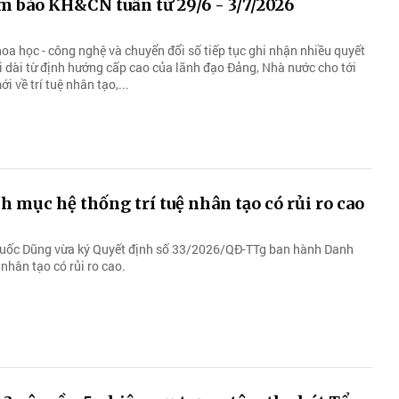
m báo KH&CN tuần từ 29/6 - 3/7/2026
oa học - công nghệ và chuyển đổi số tiếp tục ghi nhận nhiều quyết
i dài từ định hướng cấp cao của lãnh đạo Đảng, Nhà nước cho tới
i về trí tuệ nhân tạo,...
 mục hệ thống trí tuệ nhân tạo có rủi ro cao
uốc Dũng vừa ký Quyết định số 33/2026/QĐ-TTg ban hành Danh
 nhân tạo có rủi ro cao.