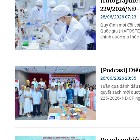
[Infographic]
229/2026/NĐ-
28/06/2026 07:23
Quy định mới đối vớ
Quốc gia (NAFOSTED)
chính quốc gia thúc 
[Podcast] Điể
26/06/2026 20:35
Tuần qua đánh dấu m
quyết sách mới được
225/2026/NĐ-CP ngà
Doanh nghiệp 