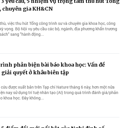
 3 yêu cầu, 5 nhiệm vụ trọng tâm thu hút Tổng
ư, chuyên gia KH&CN
thù, việc thu hút Tổng công trình sư và chuyên gia khoa học, công
ỳ vọng. Bộ Nội vụ yêu cầu các bộ, ngành, địa phương khẩn trương
 sách" sang "hành động...
trình phản biện bài báo khoa học: Vấn đề
giải quyết ở khâu biên tập
 cứu được xuất bản trên Tạp chí Nature tháng 6 này, hơn một nửa
ện nay sử dụng trí tuệ nhân tạo (AI) trong quá trình đánh giá/phản
áo khoa học. Đây không...