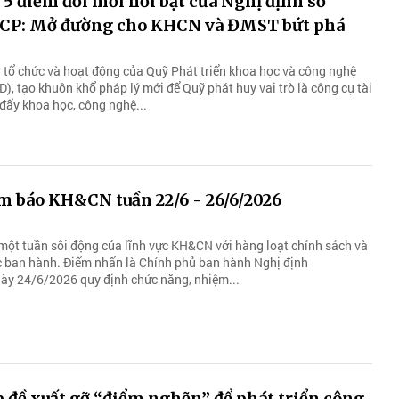
 5 điểm đổi mới nổi bật của Nghị định số
CP: Mở đường cho KHCN và ĐMST bứt phá
i tổ chức và hoạt động của Quỹ Phát triển khoa học và công nghệ
, tạo khuôn khổ pháp lý mới để Quỹ phát huy vai trò là công cụ tài
đẩy khoa học, công nghệ...
m báo KH&CN tuần 22/6 - 26/6/2026
ột tuần sôi động của lĩnh vực KH&CN với hàng loạt chính sách và
 ban hành. Điểm nhấn là Chính phủ ban hành Nghị định
y 24/6/2026 quy định chức năng, nhiệm...
đề xuất gỡ “điểm nghẽn” để phát triển công