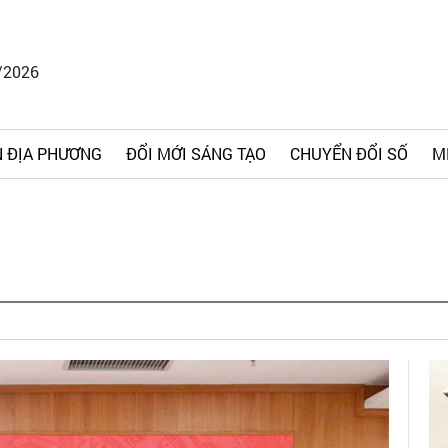
/2026
 ĐỊA PHƯƠNG
ĐỔI MỚI SÁNG TẠO
CHUYỂN ĐỔI SỐ
M