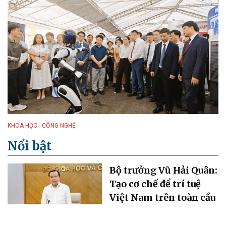
KHOA HỌC - CÔNG NGHỆ
Nổi bật
Bộ trưởng Vũ Hải Quân:
Tạo cơ chế để trí tuệ
Việt Nam trên toàn cầu
cùng đóng góp cho sự
phát triển đất nước