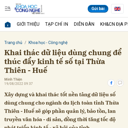
Gửi bài
GIỚI THIỆU
TẠP CHÍ IN
DIỄN ĐÀN
KH&CN ĐỊA 
Gửi bình luận
Trang chủ
Khoa học - Công nghệ
Khai thác dữ liệu dùng chung để
thúc đẩy kinh tế số tại Thừa
Thiên - Huế
Minh Thiện
19/08/2022 09:37
Xây dựng và khai thác tốt nền tảng dữ liệu số
Hủy
Gửi
dùng chung cho ngành du lịch toàn tỉnh Thừa
Thiên - Huế sẽ góp phần quản lý, bảo tồn, lan
truyền văn hóa - di sản, đồng thời tăng tốc độ
phát triển kinh tế - xã hội của tỉnh.