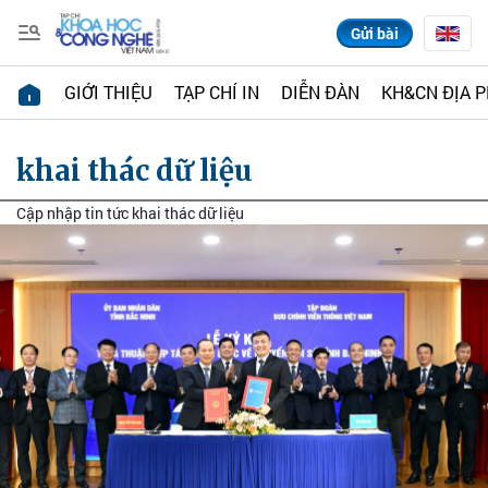
Gửi bài
GIỚI THIỆU
TẠP CHÍ IN
DIỄN ĐÀN
KH&CN ĐỊA 
khai thác dữ liệu
Cập nhập tin tức khai thác dữ liệu