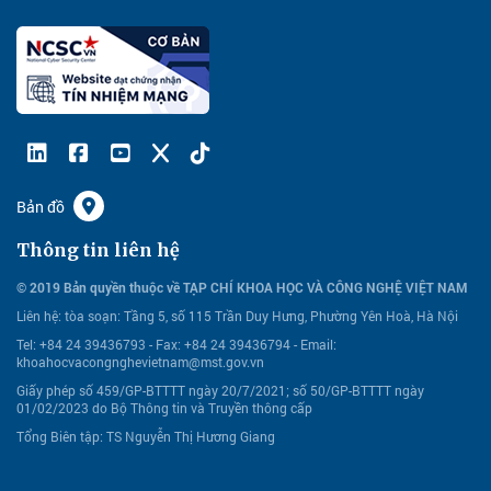
Bản đồ
Thông tin liên hệ
© 2019 Bản quyền thuộc về TẠP CHÍ KHOA HỌC VÀ CÔNG NGHỆ VIỆT NAM
Liên hệ:
tòa soạn: Tầng 5, số 115 Trần Duy Hưng, Phường Yên Hoà, Hà Nội
Tel: +84 24 39436793 - Fax: +84 24 39436794 -
Email:
khoahocvacongnghevietnam@mst.gov.vn
Giấy phép số 459/GP-BTTTT ngày 20/7/2021; số 50/GP-BTTTT ngày
01/02/2023 do Bộ Thông tin và Truyền thông cấp
Tổng Biên tập: TS Nguyễn Thị Hương Giang