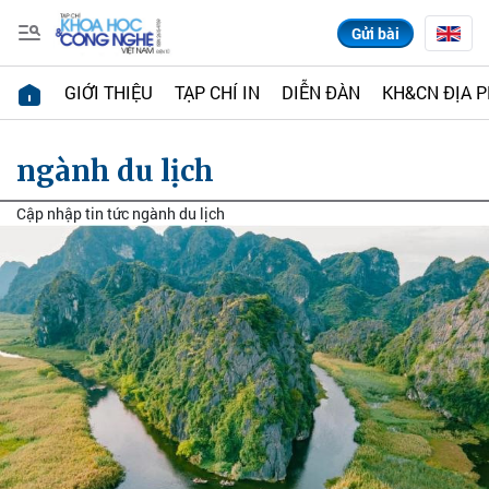
Gửi bài
GIỚI THIỆU
TẠP CHÍ IN
DIỄN ĐÀN
KH&CN ĐỊA 
ngành du lịch
Cập nhập tin tức ngành du lịch