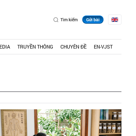
Tìm kiếm
Gửi bài
EDIA
TRUYỀN THÔNG
CHUYÊN ĐỀ
EN-VJST