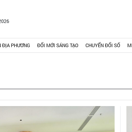
2026
 ĐỊA PHƯƠNG
ĐỔI MỚI SÁNG TẠO
CHUYỂN ĐỔI SỐ
M