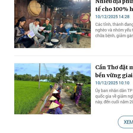
Nhiều địa phư
tế cho 100% 
10/12/2025 14:28
Các tỉnh, thành đan
nghèo và nhóm yếu t
chữa bệnh, giảm gánh
Cần Thơ đặt 
bền vững giai
10/12/2025 10:10
Ủy ban nhân dân TP 
quốc gia về giảm ng
này, đến cuối năm 2
XEM