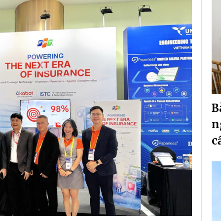
B
n
c