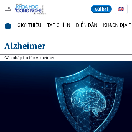
Gửi bài
GIỚI THIỆU
TẠP CHÍ IN
DIỄN ĐÀN
KH&CN ĐỊA 
Alzheimer
Cập nhập tin tức Alzheimer