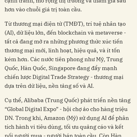
cạnh tranh, mở rộng thị trường và tham gia sâu
hơn vào chuỗi giá trị toàn cầu.
Từ thương mại điện tử (TMĐT), trí tuệ nhân tạo
(AI), dữ liệu lớn, đến blockchain và metaverse -
tất cả đang mở ra những phương thức xúc tiến
thương mại mới, linh hoạt, hiệu quả, và ít tốn
kém hơn. Các nước tiên phong như Mỹ, Trung
Quốc, Hàn Quốc, Singapore đang đẩy mạnh
chiến lược Digital Trade Strategy - thương mại
dựa trên dữ liệu, nền tảng số và AI.
Cụ thể, Alibaba (Trung Quốc) phát triển nền tảng
“Global Digital Expo” - hội chợ ảo cho hàng triệu
DN. Trong khi, Amazon (Mỹ) sử dụng AI để phân
tích hành vi tiêu dùng, tối ưu quảng cáo và kết
nối người mua - người bán toàn cầu. Còn Hàn