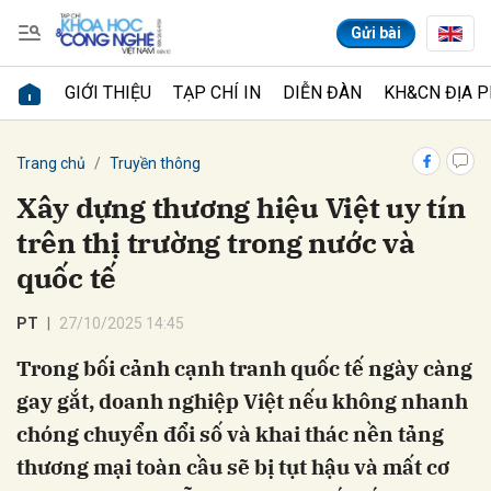
Gửi bài
GIỚI THIỆU
TẠP CHÍ IN
DIỄN ĐÀN
KH&CN ĐỊA 
Gửi bình luận
Trang chủ
Truyền thông
Xây dựng thương hiệu Việt uy tín
trên thị trường trong nước và
quốc tế
PT
27/10/2025 14:45
Trong bối cảnh cạnh tranh quốc tế ngày càng
Hủy
Gửi
gay gắt, doanh nghiệp Việt nếu không nhanh
chóng chuyển đổi số và khai thác nền tảng
thương mại toàn cầu sẽ bị tụt hậu và mất cơ