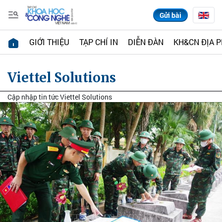
Gửi bài
GIỚI THIỆU
TẠP CHÍ IN
DIỄN ĐÀN
KH&CN ĐỊA 
Viettel Solutions
Cập nhập tin tức Viettel Solutions