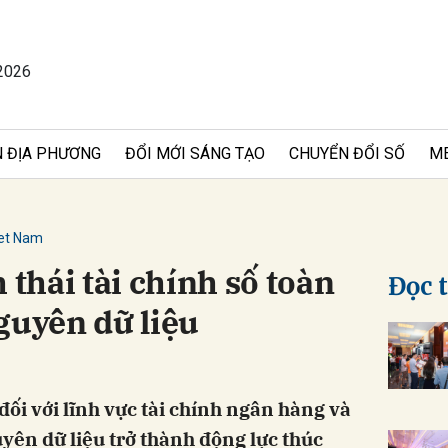
2026
bình luận
 ĐỊA PHƯƠNG
ĐỔI MỚI SÁNG TẠO
CHUYỂN ĐỔI SỐ
M
iet Nam
 thái tài chính số toàn
Đọc 
guyên dữ liệu
Hủy
G
ối với lĩnh vực tài chính ngân hàng và
ên dữ liệu trở thành động lực thúc