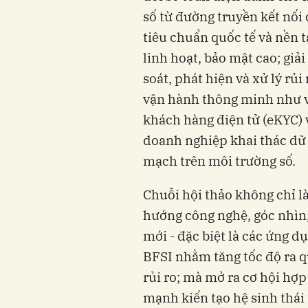
số từ đường truyền kết nối 
tiêu chuẩn quốc tế và nền 
linh hoạt, bảo mật cao; giả
soát, phát hiện và xử lý rủ
vận hành thông minh như vă
khách hàng điện tử (eKYC) v
doanh nghiệp khai thác dữ l
mạch trên môi trường số.
Chuỗi hội thảo không chỉ l
hướng công nghệ, góc nhìn,
mới - đặc biệt là các ứng d
BFSI nhằm tăng tốc độ ra qu
rủi ro; mà mở ra cơ hội hợ
mạnh kiến tạo hệ sinh thái