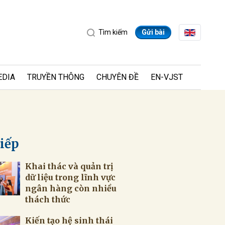
Tìm kiếm
Gửi bài
EDIA
TRUYỀN THÔNG
CHUYÊN ĐỀ
EN-VJST
tiếp
Khai thác và quản trị
ửi
dữ liệu trong lĩnh vực
ngân hàng còn nhiều
thách thức
Kiến tạo hệ sinh thái