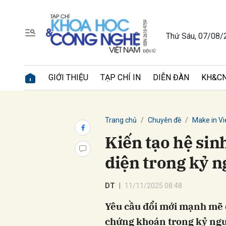
Thứ Sáu, 07/08/
Gửi 
GIỚI THIỆU
TẠP CHÍ IN
DIỄN ĐÀN
KH&CN
Trang chủ
Chuyên đề
Make in V
Kiến tạo hệ sinh
diện trong kỷ n
DT
11/11/2025 08:48
Yêu cầu đổi mới mạnh mẽ đ
chứng khoán trong kỷ nguy