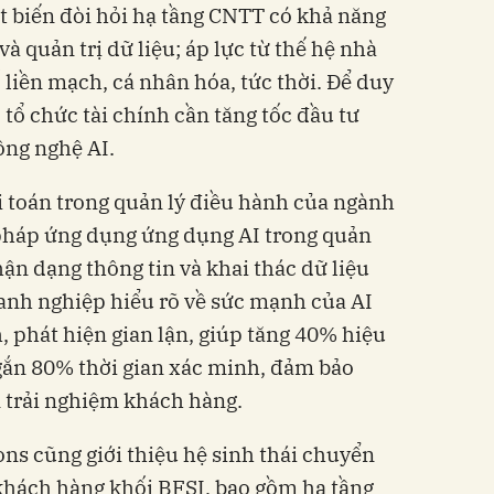
ột biến đòi hỏi hạ tầng CNTT có khả năng
 và quản trị dữ liệu; áp lực từ thế hệ nhà
ố liền mạch, cá nhân hóa, tức thời. Để duy
c tổ chức tài chính cần tăng tốc đầu tư
công nghệ AI.
ài toán trong quản lý điều hành của ngành
i pháp ứng dụng ứng dụng AI trong quản
ận dạng thông tin và khai thác dữ liệu
doanh nghiệp hiểu rõ về sức mạnh của AI
, phát hiện gian lận, giúp tăng 40% hiệu
ngắn 80% thời gian xác minh, đảm bảo
n trải nghiệm khách hàng.
ons cũng giới thiệu hệ sinh thái chuyển
khách hàng khối BFSI, bao gồm hạ tầng