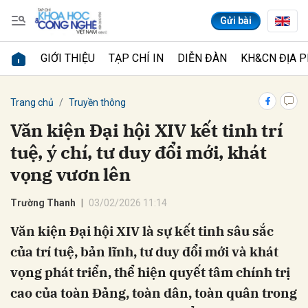
Gửi bài
GIỚI THIỆU
TẠP CHÍ IN
DIỄN ĐÀN
KH&CN ĐỊA 
Gửi bình luận
Trang chủ
Truyền thông
Văn kiện Đại hội XIV kết tinh trí
tuệ, ý chí, tư duy đổi mới, khát
vọng vươn lên
Trường Thanh
03/02/2026 11:14
Văn kiện Đại hội XIV là sự kết tinh sâu sắc
Hủy
Gửi
của trí tuệ, bản lĩnh, tư duy đổi mới và khát
vọng phát triển, thể hiện quyết tâm chính trị
cao của toàn Đảng, toàn dân, toàn quân trong