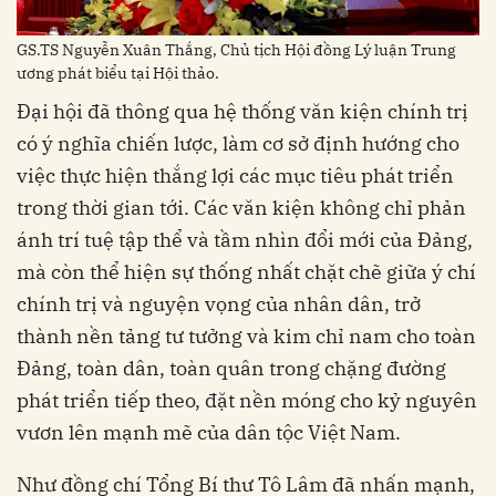
GS.TS Nguyễn Xuân Thắng, Chủ tịch Hội đồng Lý luận Trung
ương phát biểu tại Hội thảo.
Đại hội đã thông qua hệ thống văn kiện chính trị
có ý nghĩa chiến lược, làm cơ sở định hướng cho
việc thực hiện thắng lợi các mục tiêu phát triển
trong thời gian tới. Các văn kiện không chỉ phản
ánh trí tuệ tập thể và tầm nhìn đổi mới của Đảng,
mà còn thể hiện sự thống nhất chặt chẽ giữa ý chí
chính trị và nguyện vọng của nhân dân, trở
thành nền tảng tư tưởng và kim chỉ nam cho toàn
Đảng, toàn dân, toàn quân trong chặng đường
phát triển tiếp theo, đặt nền móng cho kỷ nguyên
vươn lên mạnh mẽ của dân tộc Việt Nam.
Như đồng chí Tổng Bí thư Tô Lâm đã nhấn mạnh,