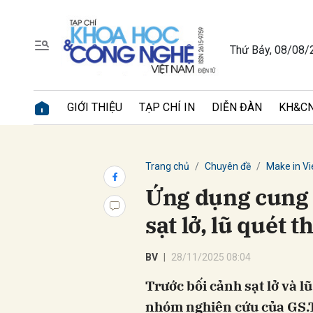
Thứ Bảy, 08/08/
Gửi 
GIỚI THIỆU
TẠP CHÍ IN
DIỄN ĐÀN
KH&CN
Trang chủ
Chuyên đề
Make in V
Ứng dụng cung 
sạt lở, lũ quét 
BV
28/11/2025 08:04
Trước bối cảnh sạt lở và l
nhóm nghiên cứu của GS.T