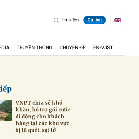
Tìm kiếm
Gửi bài
EDIA
TRUYỀN THÔNG
CHUYÊN ĐỀ
EN-VJST
tiếp
VNPT chia sẻ khó
ửi
khăn, hỗ trợ gói cước
di động cho khách
hàng tại các khu vực
bị lũ quét, sạt lở