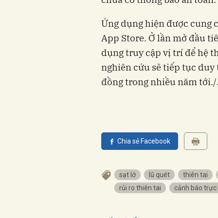
Ứng dụng hiện được cung c
App Store. Ở lần mở đầu ti
dụng truy cập vị trí để hệ
nghiên cứu sẽ tiếp tục duy 
đồng trong nhiều năm tới./
Chia sẻ Facebook
sạt lở
lũ quét
thiên tai
rủi ro thiên tai
cảnh báo trực 