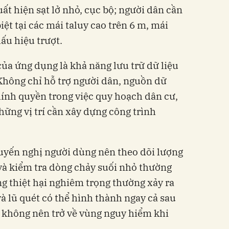
ất hiện sạt lở nhỏ, cục bộ; người dân cần
iệt tại các mái taluy cao trên 6 m, mái
ấu hiệu trượt.
 của ứng dụng là khả năng lưu trữ dữ liệu
 Không chỉ hỗ trợ người dân, nguồn dữ
hính quyền trong việc quy hoạch dân cư,
hững vị trí cần xây dựng công trình
yến nghị người dùng nên theo dõi lượng
à kiểm tra dòng chảy suối nhỏ thường
 thiệt hại nghiêm trọng thường xảy ra
à lũ quét có thể hình thành ngay cả sau
vậy không nên trở về vùng nguy hiểm khi