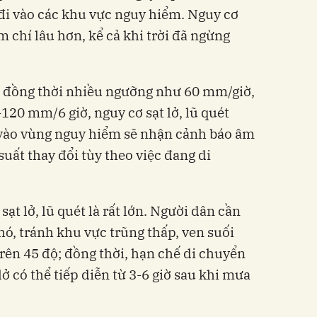
đi vào các khu vực nguy hiểm. Nguy cơ
m chí lâu hơn, kể cả khi trời đã ngừng
t đồng thời nhiều ngưỡng như 60 mm/giờ,
20 mm/6 giờ, nguy cơ sạt lở, lũ quét
vào vùng nguy hiểm sẽ nhận cảnh báo âm
suất thay đổi tùy theo việc đang di
ạt lở, lũ quét là rất lớn. Người dân cần
ó, tránh khu vực trũng thấp, ven suối
trên 45 độ; đồng thời, hạn chế di chuyển
lở có thể tiếp diễn từ 3-6 giờ sau khi mưa