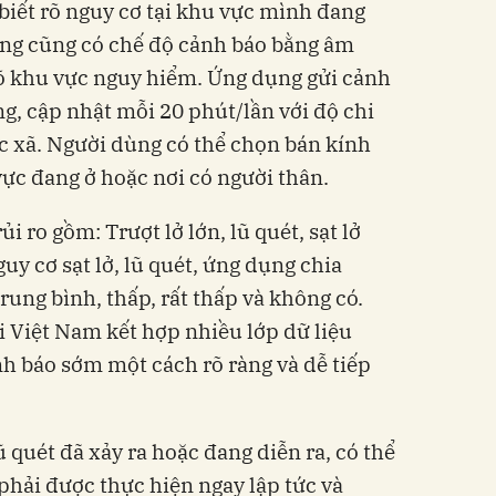
biết rõ nguy cơ tại khu vực mình đang
ụng cũng có chế độ cảnh báo bằng âm
rõ khu vực nguy hiểm. Ứng dụng gửi cảnh
ng, cập nhật mỗi 20 phút/lần với độ chi
ặc xã. Người dùng có thể chọn bán kính
vực đang ở hoặc nơi có người thân.
i ro gồm: Trượt lở lớn, lũ quét, sạt lở
y cơ sạt lở, lũ quét, ứng dụng chia
trung bình, thấp, rất thấp và không có.
i Việt Nam kết hợp nhiều lớp dữ liệu
h báo sớm một cách rõ ràng và dễ tiếp
ũ quét đã xảy ra hoặc đang diễn ra, có thể
 phải được thực hiện ngay lập tức và