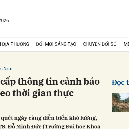
2026
bình luận
 ĐỊA PHƯƠNG
ĐỔI MỚI SÁNG TẠO
CHUYỂN ĐỔI SỐ
M
iet Nam
cấp thông tin cảnh báo
Đọc 
theo thời gian thực
Hủy
G
ũ quét ngày càng diễn biến khó lường,
S. Đỗ Minh Đức (Trường Đại học Khoa