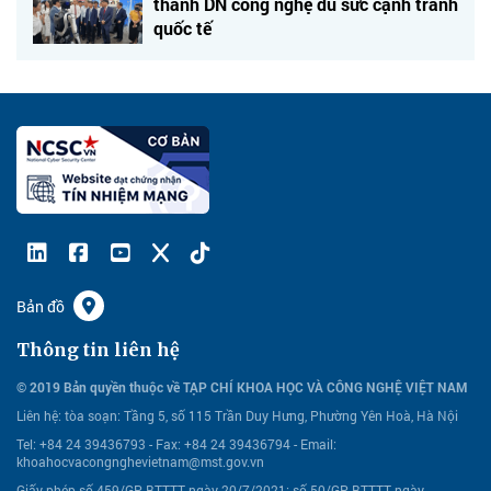
thành DN công nghệ đủ sức cạnh tranh
quốc tế
Bản đồ
Thông tin liên hệ
© 2019 Bản quyền thuộc về TẠP CHÍ KHOA HỌC VÀ CÔNG NGHỆ VIỆT NAM
Liên hệ:
tòa soạn: Tầng 5, số 115 Trần Duy Hưng, Phường Yên Hoà, Hà Nội
Tel: +84 24 39436793 - Fax: +84 24 39436794 -
Email:
khoahocvacongnghevietnam@mst.gov.vn
Giấy phép số 459/GP-BTTTT ngày 20/7/2021; số 50/GP-BTTTT ngày