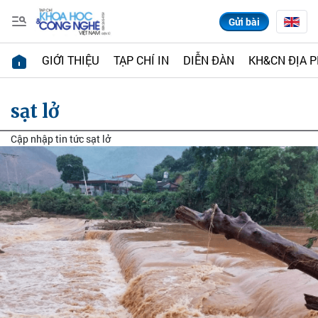
Gửi bài
GIỚI THIỆU
TẠP CHÍ IN
DIỄN ĐÀN
KH&CN ĐỊA 
sạt lở
Cập nhập tin tức sạt lở