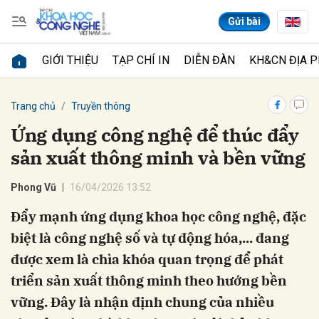
Gửi bài
GIỚI THIỆU
TẠP CHÍ IN
DIỄN ĐÀN
KH&CN ĐỊA 
Gửi bình luận
Trang chủ
Truyền thông
Ứng dụng công nghệ để thúc đẩy
sản xuất thông minh và bền vững
Phong Vũ
16/04/2026 13:52
Đẩy mạnh ứng dụng khoa học công nghệ, đặc
biệt là công nghệ số và tự động hóa,... đang
Hủy
Gửi
được xem là chìa khóa quan trọng để phát
triển sản xuất thông minh theo hướng bền
vững. Đây là nhận định chung của nhiều