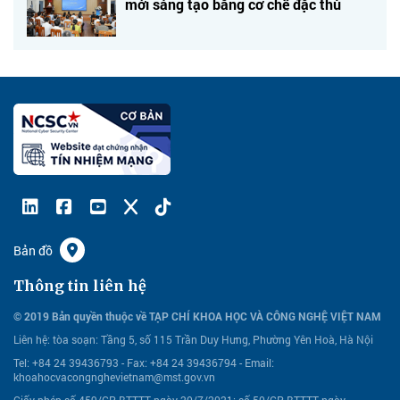
mới sáng tạo bằng cơ chế đặc thù
Bản đồ
Thông tin liên hệ
© 2019 Bản quyền thuộc về TẠP CHÍ KHOA HỌC VÀ CÔNG NGHỆ VIỆT NAM
Liên hệ:
tòa soạn: Tầng 5, số 115 Trần Duy Hưng, Phường Yên Hoà, Hà Nội
Tel: +84 24 39436793 - Fax: +84 24 39436794 -
Email:
khoahocvacongnghevietnam@mst.gov.vn
Giấy phép số 459/GP-BTTTT ngày 20/7/2021; số 50/GP-BTTTT ngày