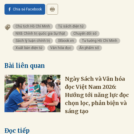
Chia sẻ Facebook
Chủ tịch Hồ Chí Minh
Tủ sách điện tử
NXB Chính trị quốc gia Sự thật
Chuyển đổi số
Sách lý luận chính trị
Stbook.vn
Tư tưởng Hồ Chí Minh
Xuất bản điện tử
Văn hóa đọc
Ấn phẩm số
Bài liên quan
Ngày Sách và Văn hóa
đọc Việt Nam 2026:
Hướng tới năng lực đọc
chọn lọc, phản biện và
sáng tạo
Đọc tiếp