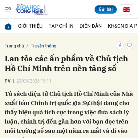
Gửi bài
GIỚI THIỆU
TẠP CHÍ IN
DIỄN ĐÀN
KH&CN ĐỊA 
Gửi bình luận
Trang chủ
Truyền thông
Lan tỏa các ấn phẩm về Chủ tịch
Hồ Chí Minh trên nền tảng số
PV
20/05/2026 15:11
Tủ sách điện tử Chủ tịch Hồ Chí Minh của Nhà
xuất bản Chính trị quốc gia Sự thật đang cho
Hủy
Gửi
thấy hiệu quả tích cực trong việc đưa sách lý
luận, chính trị đến gần hơn với bạn đọc trên
môi trường số sau một năm ra mắt và đi vào