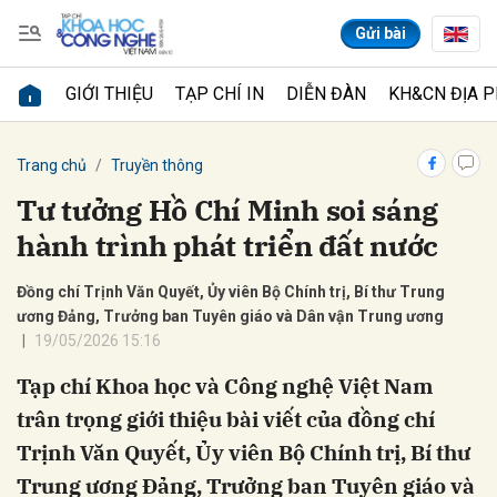
Gửi bài
GIỚI THIỆU
TẠP CHÍ IN
DIỄN ĐÀN
KH&CN ĐỊA 
Gửi bình luận
Trang chủ
Truyền thông
Tư tưởng Hồ Chí Minh soi sáng
hành trình phát triển đất nước
Đồng chí Trịnh Văn Quyết, Ủy viên Bộ Chính trị, Bí thư Trung
ương Đảng, Trưởng ban Tuyên giáo và Dân vận Trung ương
19/05/2026 15:16
Hủy
Gửi
Tạp chí Khoa học và Công nghệ Việt Nam
trân trọng giới thiệu bài viết của đồng chí
Trịnh Văn Quyết, Ủy viên Bộ Chính trị, Bí thư
Trung ương Đảng, Trưởng ban Tuyên giáo và