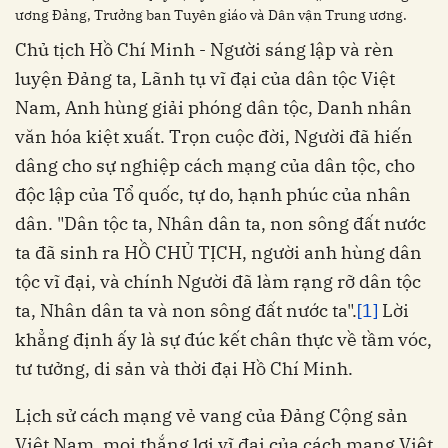
ương Đảng, Trưởng ban Tuyên giáo và Dân vận Trung ương.
Chủ tịch Hồ Chí Minh - Người sáng lập và rèn
luyện Đảng ta, Lãnh tụ vĩ đại của dân tộc Việt
Nam, Anh hùng giải phóng dân tộc, Danh nhân
văn hóa kiệt xuất. Trọn cuộc đời, Người đã hiến
dâng cho sự nghiệp cách mạng của dân tộc, cho
độc lập của Tổ quốc, tự do, hạnh phúc của nhân
dân. "Dân tộc ta, Nhân dân ta, non sông đất nước
ta đã sinh ra HỒ CHỦ TỊCH, người anh hùng dân
tộc vĩ đại, và chính Người đã làm rạng rỡ dân tộc
ta, Nhân dân ta và non sông đất nước ta".
[1]
Lời
khẳng định ấy là sự đúc kết chân thực về tầm vóc,
tư tưởng, di sản và thời đại Hồ Chí Minh.
Lịch sử cách mạng vẻ vang của Đảng Cộng sản
Việt Nam, mọi thắng lợi vĩ đại của cách mạng Việt