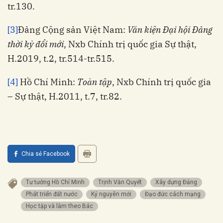
tr.130.
[3]
Đảng Cộng sản Việt Nam:
Văn kiện Đại hội Đảng
thời kỳ đổi mới
, Nxb Chính trị quốc gia Sự thật,
H.2019, t.2, tr.514-tr.515.
[4]
Hồ Chí Minh:
Toàn tập
, Nxb Chính trị quốc gia
– Sự thật, H.2011, t.7, tr.82.
Chia sẻ Facebook
Tư tưởng Hồ Chí Minh
Trịnh Văn Quyết
Xây dựng Đảng
Phát triển đất nước
Kỷ nguyên mới
Đạo đức cách mạng
Học tập và làm theo Bác