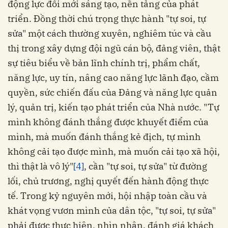
động lực đổi mới sáng tạo, nền tảng của phát
triển. Đồng thời chú trọng thực hành "tự soi, tự
sửa" một cách thường xuyên, nghiêm túc và cầu
thị trong xây dựng đội ngũ cán bộ, đảng viên, thật
sự tiêu biểu về bản lĩnh chính trị, phẩm chất,
năng lực, uy tín, nâng cao năng lực lãnh đạo, cầm
quyền, sức chiến đấu của Đảng và năng lực quản
lý, quản trị, kiến tạo phát triển của Nhà nước. "Tự
mình không đánh thắng được khuyết điểm của
mình, mà muốn đánh thắng kẻ địch, tự mình
không cải tạo được mình, mà muốn cải tạo xã hội,
thì thật là vô lý"
[4]
, cần "tự soi, tự sửa" từ đường
lối, chủ trương, nghị quyết đến hành động thực
tế. Trong kỷ nguyên mới, hội nhập toàn cầu và
khát vọng vươn mình của dân tộc, "tự soi, tự sửa"
phải được thực hiện, nhìn nhận, đánh giá khách