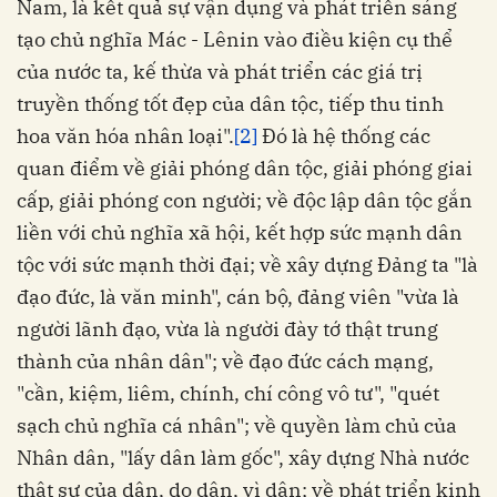
Nam, là kết quả sự vận dụng và phát triển sáng
tạo chủ nghĩa Mác - Lênin vào điều kiện cụ thể
của nước ta, kế thừa và phát triển các giá trị
truyền thống tốt đẹp của dân tộc, tiếp thu tinh
hoa văn hóa nhân loại".
[2]
Đó là hệ thống các
quan điểm về giải phóng dân tộc, giải phóng giai
cấp, giải phóng con người; về độc lập dân tộc gắn
liền với chủ nghĩa xã hội, kết hợp sức mạnh dân
tộc với sức mạnh thời đại; về xây dựng Đảng ta "là
đạo đức, là văn minh", cán bộ, đảng viên "vừa là
người lãnh đạo, vừa là người đày tớ thật trung
thành của nhân dân"; về đạo đức cách mạng,
"cần, kiệm, liêm, chính, chí công vô tư", "quét
sạch chủ nghĩa cá nhân"; về quyền làm chủ của
Nhân dân, "lấy dân làm gốc", xây dựng Nhà nước
thật sự của dân, do dân, vì dân; về phát triển kinh