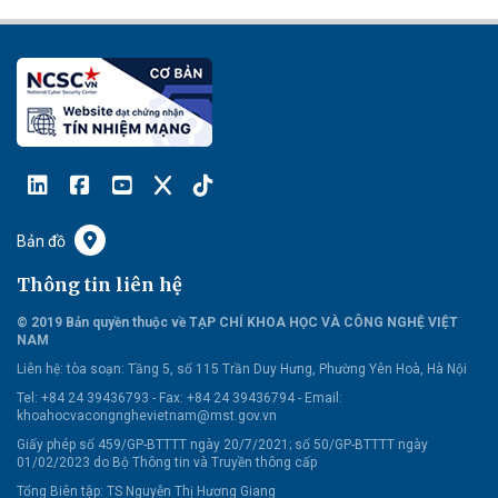
Bản đồ
Thông tin liên hệ
© 2019 Bản quyền thuộc về TẠP CHÍ KHOA HỌC VÀ CÔNG NGHỆ VIỆT
NAM
Liên hệ:
tòa soạn: Tầng 5, số 115 Trần Duy Hưng, Phường Yên Hoà, Hà Nội
Tel: +84 24 39436793 - Fax: +84 24 39436794 -
Email:
khoahocvacongnghevietnam@mst.gov.vn
Giấy phép số 459/GP-BTTTT ngày 20/7/2021; số 50/GP-BTTTT ngày
01/02/2023 do Bộ Thông tin và Truyền thông cấp
Tổng Biên tập: TS Nguyễn Thị Hương Giang