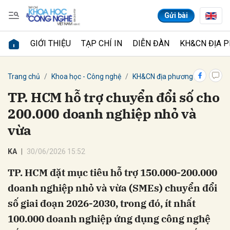
Gửi bài
GIỚI THIỆU
TẠP CHÍ IN
DIỄN ĐÀN
KH&CN ĐỊA 
Gửi bình luận
Trang chủ
Khoa học - Công nghệ
KH&CN địa phương
TP. HCM hỗ trợ chuyển đổi số cho
200.000 doanh nghiệp nhỏ và
vừa
KA
30/06/2026 15:52
TP. HCM đặt mục tiêu hỗ trợ 150.000-200.000
Hủy
Gửi
doanh nghiệp nhỏ và vừa (SMEs) chuyển đổi
số giai đoạn 2026-2030, trong đó, ít nhất
100.000 doanh nghiệp ứng dụng công nghệ