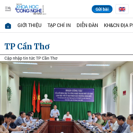
Gửi bài
GIỚI THIỆU
TẠP CHÍ IN
DIỄN ĐÀN
KH&CN ĐỊA 
TP Cần Thơ
Cập nhập tin tức TP Cần Thơ