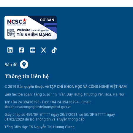
Bản đồ
Thông tin liên hệ
© 2019 Bản quyền thuộc về TẠP CHÍ KHOA HỌC VÀ CÔNG NGHỆ VIỆT NAM
Liên hệ:
tòa soạn: Tầng 5, số 115 Trần Duy Hưng, Phường Yên Hoà, Hà Nội
Tel: +84 24 39436793 - Fax: +84 24 39436794 -
Email:
khoahocvacongnghevietnam@mst.gov.vn
Giấy phép số 459/GP-BTTTT ngày 20/7/2021; số 50/GP-BTTTT ngày
01/02/2023 do Bộ Thông tin và Truyền thông cấp
Tổng Biên tập: TS Nguyễn Thị Hương Giang