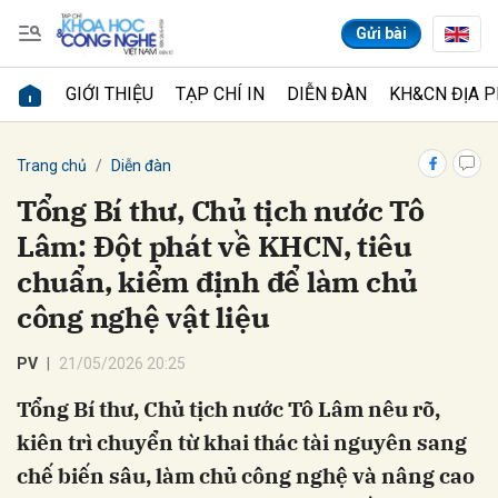
Gửi bài
GIỚI THIỆU
TẠP CHÍ IN
DIỄN ĐÀN
KH&CN ĐỊA 
Gửi bình luận
Trang chủ
Diễn đàn
Tổng Bí thư, Chủ tịch nước Tô
Lâm: Đột phát về KHCN, tiêu
chuẩn, kiểm định để làm chủ
công nghệ vật liệu
PV
21/05/2026 20:25
Hủy
Gửi
Tổng Bí thư, Chủ tịch nước Tô Lâm nêu rõ,
kiên trì chuyển từ khai thác tài nguyên sang
chế biến sâu, làm chủ công nghệ và nâng cao