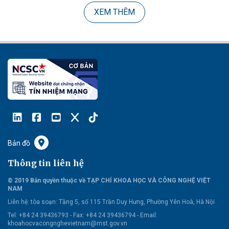
XEM THÊM
Bản đồ
Thông tin liên hệ
© 2019 Bản quyền thuộc về TẠP CHÍ KHOA HỌC VÀ CÔNG NGHỆ VIỆT
NAM
Liên hệ:
tòa soạn: Tầng 5, số 115 Trần Duy Hưng, Phường Yên Hoà, Hà Nội
Tel: +84 24 39436793 - Fax: +84 24 39436794 -
Email:
khoahocvacongnghevietnam@mst.gov.vn