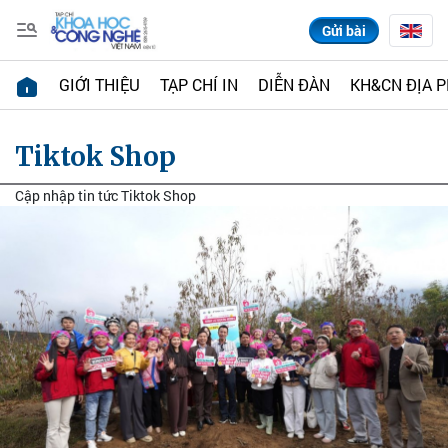
Gửi bài
GIỚI THIỆU
TẠP CHÍ IN
DIỄN ĐÀN
KH&CN ĐỊA 
Tiktok Shop
Cập nhập tin tức Tiktok Shop