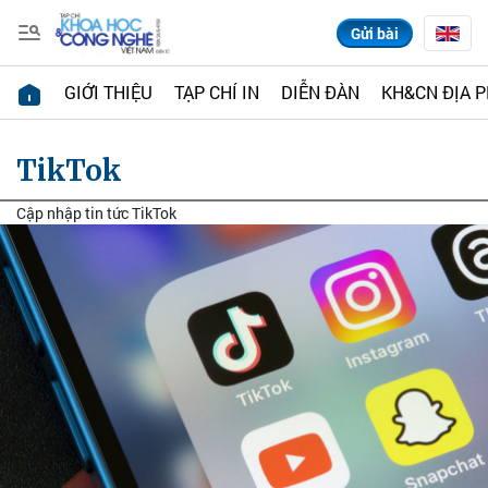
Gửi bài
GIỚI THIỆU
TẠP CHÍ IN
DIỄN ĐÀN
KH&CN ĐỊA 
TikTok
Cập nhập tin tức TikTok