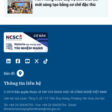
mới sáng tạo bằng cơ chế đặc thù
Bản đồ
Thông tin liên hệ
© 2019 Bản quyền thuộc về TẠP CHÍ KHOA HỌC VÀ CÔNG NGHỆ VIỆT NAM
Liên hệ:
tòa soạn: Tầng 5, số 115 Trần Duy Hưng, Phường Yên Hoà, Hà Nội
Tel: +84 24 39436793 - Fax: +84 24 39436794 -
Email:
khoahocvacongnghevietnam@mst.gov.vn