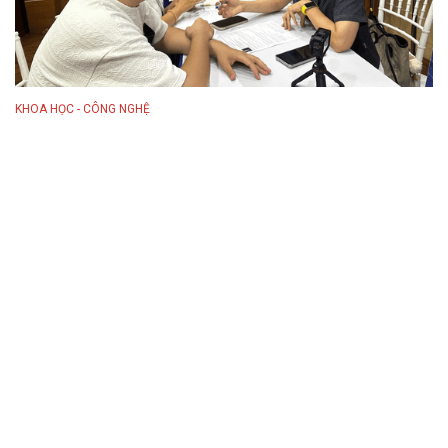
KHOA HỌC - CÔNG NGHỆ
Nổi bật
Công nghệ lượng tử -
chiến lược quốc gia
trong bảo vệ chủ quyền
công nghệ, ATTT
09/08/2026 08:56
TECHFEST Hải Phòng
2026: Kết nối nguồn
nhân lực ĐMST, đón