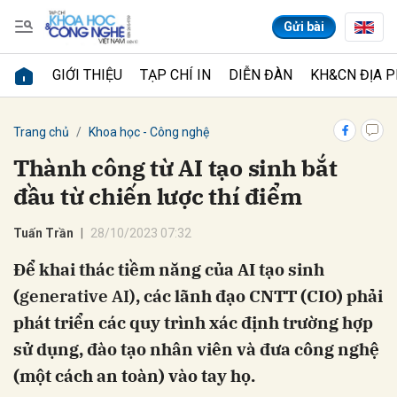
Gửi bài
GIỚI THIỆU
TẠP CHÍ IN
DIỄN ĐÀN
KH&CN ĐỊA 
Gửi bình luận
Trang chủ
Khoa học - Công nghệ
Thành công từ AI tạo sinh bắt
đầu từ chiến lược thí điểm
Tuấn Trần
28/10/2023 07:32
Để khai thác tiềm năng của AI tạo sinh
(
generative AI)
, các lãnh đạo CNTT (CIO) phải
Hủy
Gửi
phát triển các quy trình xác định trường hợp
sử dụng, đào tạo nhân viên và đưa công nghệ
(một cách an toàn) vào tay họ.