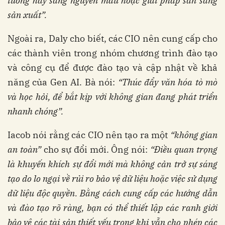
tưởng hay sang nguyên mẫu hoặc giải pháp sẵn sàng
sản xuất”.
Ngoài ra, Daly cho biết, các CIO nên cung cấp cho
các thành viên trong nhóm chương trình đào tạo
và công cụ để được đào tạo và cập nhật về khả
năng của Gen AI. Bà nói:
“Thúc đẩy văn hóa tò mò
và học hỏi, để bắt kịp với không gian đang phát triển
nhanh chóng”.
Iacob nói rằng các CIO nên tạo ra một
“không gian
an toàn”
cho sự đổi mới. Ông nói:
“Điều quan trọng
là khuyến khích sự đổi mới mà không cản trở sự sáng
tạo do lo ngại về rủi ro bảo vệ dữ liệu hoặc việc sử dụng
dữ liệu độc quyền. Bằng cách cung cấp các hướng dẫn
và đào tạo rõ ràng, bạn có thể thiết lập các ranh giới
bảo vệ các tài sản thiết yếu trong khi vẫn cho phép các