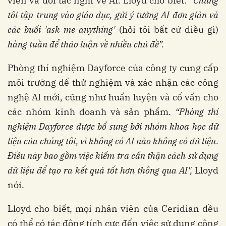
viên và đối tác nghĩ về AI. Lloyd cho biết:
“Chúng
tôi tập trung vào giáo dục, gửi ý tưởng AI đơn giản và
các buổi 'ask me anything'
(hỏi tôi bất cứ điều gì)
hàng tuần để thảo luận về nhiều chủ đề”.
Phòng thí nghiệm Dayforce của công ty cung cấp
môi trường để thử nghiệm và xác nhận các công
nghệ AI mới, cũng như huấn luyện và cố vấn cho
các nhóm kinh doanh và sản phẩm.
“Phòng thí
nghiệm Dayforce được bổ sung bởi nhóm khoa học dữ
liệu của chúng tôi, vì không có AI nào không có dữ liệu.
Điều này bao gồm việc kiểm tra cẩn thận cách sử dụng
dữ liệu để tạo ra kết quả tốt hơn thông qua AI",
Lloyd
nói.
Lloyd cho biết, mọi nhân viên của Ceridian đều
có thể có tác động tích cực đến việc sử dụng công