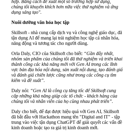
hợp. Bằng cách đề xuất một số trường hợp sử dụng,
chúng tôi khuyến khích hơn nữa việc thử nghiệm và ứng
dụng sáng tạo".
Nuôi dưỡng văn hóa học tập
Skillsoft - nhà cung cấp dịch vụ và công nghệ giáo dục, đã
tận dụng AI để mang lại trải nghiệm học tập cá nhân hóa,
năng động và tương tác cho người dùng.
Orla Daly, CIO của Skillsoft cho biết:
“Gần đây nhất,
nhóm sản phẩm của chúng tôi đã thử nghiệm và triển khai
thành công các khả năng mới với Gen AI trong các lĩnh
vực bản địa hóa nội dung, sản xuất nội dung, tạo đánh giá
và đánh giá chiến lược cũng như trong các công cụ tìm
kiếm và đề xuất”.
Daly nói:
“Gen AI là công cụ tăng tốc để Skillsoft cung
cấp những khả năng giúp các tổ chức - khách hàng của
chúng tôi và nhân viên của họ cùng nhau phát triển”.
Daly cho biết, để đạt được hiệu quả với Gen AI, Skillsoft
đã bắt đầu với Hackathon mang tên "Digital and IT" - tập
trung vào việc tận dụng ChatGPT để giải quyết các vấn đề
kinh doanh hoặc tạo ra giá trị kinh doanh mới.