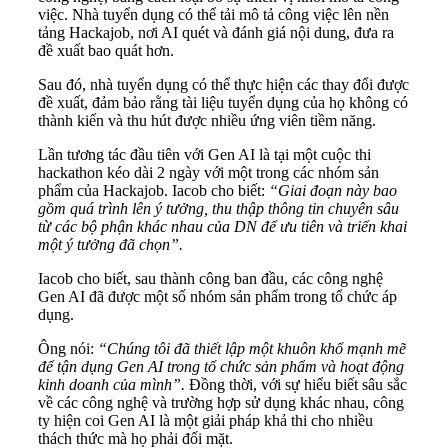
việc. Nhà tuyển dụng có thể tải mô tả công việc lên nền
tảng Hackajob, nơi AI quét và đánh giá nội dung, đưa ra
đề xuất bao quát hơn.
Sau đó, nhà tuyển dụng có thể thực hiện các thay đổi được
đề xuất, đảm bảo rằng tài liệu tuyển dụng của họ không có
thành kiến ​​và thu hút được nhiều ứng viên tiềm năng.
Lần tương tác đầu tiên với Gen AI là tại một cuộc thi
hackathon kéo dài 2 ngày với một trong các nhóm sản
phẩm của Hackajob. Iacob cho biết:
“Giai đoạn này bao
gồm quá trình lên ý tưởng, thu thập thông tin chuyên sâu
từ các bộ phận khác nhau của DN để ưu tiên và triển khai
một ý tưởng đã chọn”.
Iacob cho biết, sau thành công ban đầu, các công nghệ
Gen AI đã được một số nhóm sản phẩm trong tổ chức áp
dụng.
Ông nói:
“Chúng tôi đã thiết lập một khuôn khổ mạnh mẽ
để tận dụng Gen AI trong tổ chức sản phẩm và hoạt động
kinh doanh của mình”.
Đồng thời, với sự hiểu biết sâu sắc
về các công nghệ và trường hợp sử dụng khác nhau, công
ty hiện coi Gen AI là một giải pháp khả thi cho nhiều
thách thức mà họ phải đối mặt.