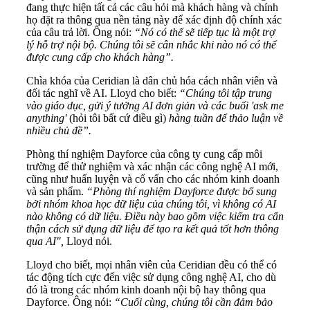
đang thực hiện tất cả các câu hỏi mà khách hàng và chính
họ đặt ra thông qua nền tảng này để xác định độ chính xác
của câu trả lời. Ông nói:
“Nó có thể sẽ tiếp tục là một trợ
lý hỗ trợ nội bộ. Chúng tôi sẽ cân nhắc khi nào nó có thể
được cung cấp cho khách hàng”.
Chìa khóa của Ceridian là dân chủ hóa cách nhân viên và
đối tác nghĩ về AI. Lloyd cho biết:
“Chúng tôi tập trung
vào giáo dục, gửi ý tưởng AI đơn giản và các buổi 'ask me
anything'
(hỏi tôi bất cứ điều gì)
hàng tuần để thảo luận về
nhiều chủ đề”.
Phòng thí nghiệm Dayforce của công ty cung cấp môi
trường để thử nghiệm và xác nhận các công nghệ AI mới,
cũng như huấn luyện và cố vấn cho các nhóm kinh doanh
và sản phẩm.
“Phòng thí nghiệm Dayforce được bổ sung
bởi nhóm khoa học dữ liệu của chúng tôi, vì không có AI
nào không có dữ liệu.
Điều này bao gồm việc kiểm tra cẩn
thận cách sử dụng dữ liệu để tạo ra kết quả tốt hơn thông
qua AI",
Lloyd nói.
Lloyd cho biết, mọi nhân viên của Ceridian đều có thể có
tác động tích cực đến việc sử dụng công nghệ AI, cho dù
đó là trong các nhóm kinh doanh nội bộ hay thông qua
Dayforce. Ông nói:
“Cuối cùng, chúng tôi cần đảm bảo