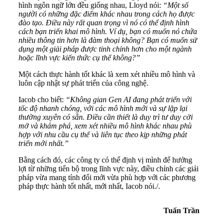
hình ngôn ngữ lớn đều giống nhau, Lloyd nói:
“Một số
người có những đặc điểm khác nhau trong cách họ được
đào tạo. Điều này rất quan trọng vì nó có thể định hình
cách bạn triển khai mô hình. Ví dụ, bạn có muốn nó chứa
nhiều thông tin hơn là đàm thoại không? Bạn có muốn sử
dụng một giải pháp được tinh chỉnh hơn cho một ngành
hoặc lĩnh vực kiến ​​thức cụ thể không?”
Một cách thực hành tốt khác là xem xét nhiều mô hình và
luôn cập nhật sự phát triển của công nghệ.
Iacob cho biết:
“Không gian Gen AI đang phát triển với
tốc độ nhanh chóng, với các mô hình mới và sự lặp lại
thường xuyên có sẵn. Điều cần thiết là duy trì tư duy cởi
mở và khám phá, xem xét nhiều mô hình khác nhau phù
hợp với nhu cầu cụ thể và liên tục theo kịp những phát
triển mới nhất.”
Bằng cách đó, các công ty có thể định vị mình để hưởng
lợi từ những tiến bộ trong lĩnh vực này, điều chỉnh các giải
pháp vừa mang tính đổi mới vừa phù hợp với các phương
pháp thực hành tốt nhất, mới nhất, Iacob nói./.
Tuấn Trần