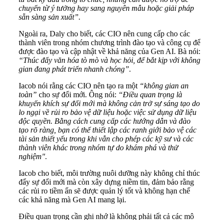
chuyển từ ý tưởng hay sang nguyên mẫu hoặc giải pháp
sẵn sàng sản xuất”.
Ngoài ra, Daly cho biết, các CIO nên cung cấp cho các
thành viên trong nhóm chương trình đào tạo và công cụ để
được đào tạo và cập nhật về khả năng của Gen AI. Bà nói:
“Thúc đẩy văn hóa tò mò và học hỏi, để bắt kịp với không
gian đang phát triển nhanh chóng”.
Iacob nói rằng các CIO nên tạo ra một
“không gian an
toàn”
cho sự đổi mới. Ông nói:
“Điều quan trọng là
khuyến khích sự đổi mới mà không cản trở sự sáng tạo do
lo ngại về rủi ro bảo vệ dữ liệu hoặc việc sử dụng dữ liệu
độc quyền. Bằng cách cung cấp các hướng dẫn và đào
tạo rõ ràng, bạn có thể thiết lập các ranh giới bảo vệ các
tài sản thiết yếu trong khi vẫn cho phép các kỹ sư và các
thành viên khác trong nhóm tự do khám phá và thử
nghiệm".
Iacob cho biết, môi trường nuôi dưỡng này không chỉ thúc
đẩy sự đổi mới mà còn xây dựng niềm tin, đảm bảo rằng
các rủi ro tiềm ẩn sẽ được quản lý tốt và không hạn chế
các khả năng mà Gen AI mang lại.
Điều quan trọng cần ghi nhớ là không phải tất cả các mô