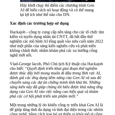
Hãy khởi chạy thí điểm các chương trình Gen
AI để hiểu cách nó hoạt động và có thể mang
lại lợi ích như thế nào cho DN.
Xác định các trường hợp sử dụng
Hackajob - công ty cung cấp nền tảng cho các tổ chức tìm
kiếm và tuyển dụng nhân tài CNTT, đã bắt đầu thử
nghiệm các mô hình AI tổng quát vào nửa cuối năm 2022
như một phần của sáng kiến ​​nghiên cứu và phát triển
không chính thức nhằm khám phá các xu hướng công
nghệ mới nổi.
Vlad-George Iacob, Phó Chủ tịch Kỹ thuật của Hackajob
cho biết:
“Quyết định triển khai giai đoạn thử nghiệm
được thúc đẩy bởi mong muốn đi đầu trong lĩnh vực AI,
đánh giá các ứng dụng tiềm năng của Gen AI và sau đó
chuyển sang các dự án chứng minh tính khả thi. Những
sáng kiến ​​này đã giúp chúng tôi hiểu được khả năng ứng
dụng của Gen AI vào việc nâng cao hiệu quả và khám
phá các cơ hội phát triển sản phẩm mới.”
Một trong những lý do khiến công ty triển khai Gen AI là
để giúp tăng tính đa dạng và tính đại diện trong các nhóm
công nghệ, bằng cách loại bỏ sự thiên vị khỏi mô tả công