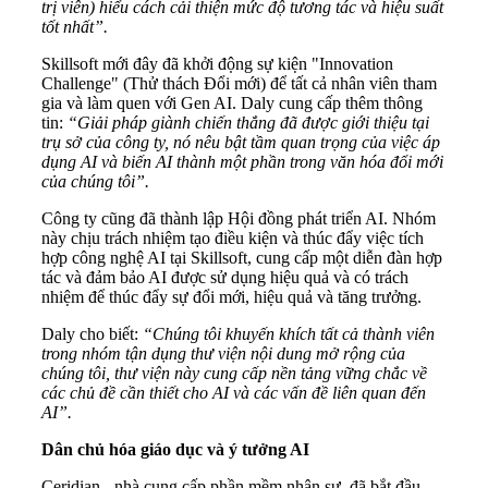
trị viên) hiểu cách cải thiện mức độ tương tác và hiệu suất
tốt nhất”.
Skillsoft mới đây đã khởi động sự kiện "Innovation
Challenge" (Thử thách Đổi mới) để tất cả nhân viên tham
gia và làm quen với Gen AI. Daly cung cấp thêm thông
tin:
“Giải pháp giành chiến thắng đã được giới thiệu tại
trụ sở của công ty, nó nêu bật tầm quan trọng của việc áp
dụng AI và biến AI thành một phần trong văn hóa đổi mới
của chúng tôi”.
Công ty cũng đã thành lập Hội đồng phát triển AI. Nhóm
này chịu trách nhiệm tạo điều kiện và thúc đẩy việc tích
hợp công nghệ AI tại Skillsoft, cung cấp một diễn đàn hợp
tác và đảm bảo AI được sử dụng hiệu quả và có trách
nhiệm để thúc đẩy sự đổi mới, hiệu quả và tăng trưởng.
Daly cho biết:
“Chúng tôi khuyến khích tất cả thành viên
trong nhóm tận dụng thư viện nội dung mở rộng của
chúng tôi, thư viện này cung cấp nền tảng vững chắc về
các chủ đề cần thiết cho AI và các vấn đề liên quan đến
AI”.
Dân chủ hóa giáo dục và ý tưởng AI
Ceridian - nhà cung cấp phần mềm nhân sự, đã bắt đầu