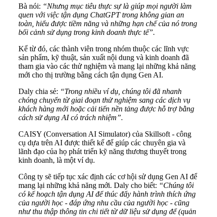
Bà nói:
“Nhưng mục tiêu thực sự là giúp mọi người làm
quen với việc tận dụng ChatGPT trong không gian an
toàn, hiểu được tiềm năng và những hạn chế của nó trong
bối cảnh sử dụng trong kinh doanh thực tế”.
Kể từ đó, các thành viên trong nhóm thuộc các lĩnh vực
sản phẩm, kỹ thuật, sản xuất nội dung và kinh doanh đã
tham gia vào các thử nghiệm và mang lại những khả năng
mới cho thị trường bằng cách tận dụng Gen AI.
Daly chia sẻ:
“Trong nhiều ví dụ, chúng tôi đã nhanh
chóng chuyển từ giai đoạn thử nghiệm sang các dịch vụ
khách hàng mới hoặc cải tiến nền tảng được hỗ trợ bằng
cách sử dụng AI có trách nhiệm”.
CAISY (Conversation AI Simulator) của Skillsoft - công
cụ dựa trên AI được thiết kế để giúp các chuyên gia và
lãnh đạo của họ phát triển kỹ năng thương thuyết trong
kinh doanh, là một ví dụ.
Công ty sẽ tiếp tục xác định các cơ hội sử dụng Gen AI để
mang lại những khả năng mới. Daly cho biết:
“Chúng tôi
có kế hoạch tận dụng AI để thúc đẩy hành trình thích ứng
của người học - đáp ứng nhu cầu của người học - cũng
như thu thập thông tin chi tiết từ dữ liệu sử dụng để (quản