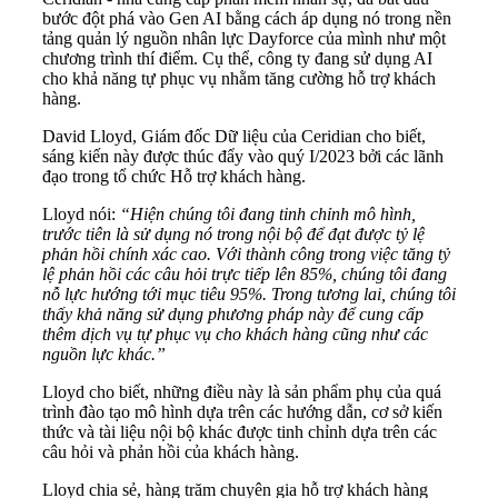
bước đột phá vào Gen AI bằng cách áp dụng nó trong nền
tảng quản lý nguồn nhân lực Dayforce của mình như một
chương trình thí điểm. Cụ thể, công ty đang sử dụng AI
cho khả năng tự phục vụ nhằm tăng cường hỗ trợ khách
hàng.
David Lloyd, Giám đốc Dữ liệu của Ceridian cho biết,
sáng kiến ​​này được thúc đẩy vào quý I/2023 bởi các lãnh
đạo trong tổ chức Hỗ trợ khách hàng.
Lloyd nói:
“Hiện chúng tôi đang tinh chỉnh mô hình,
trước tiên là sử dụng nó trong nội bộ để đạt được tỷ lệ
phản hồi chính xác cao. Với thành công trong việc tăng tỷ
lệ phản hồi các câu hỏi trực tiếp lên 85%, chúng tôi đang
nỗ lực hướng tới mục tiêu 95%. Trong tương lai, chúng tôi
thấy khả năng sử dụng phương pháp này để cung cấp
thêm dịch vụ tự phục vụ cho khách hàng cũng như các
nguồn lực khác.”
Lloyd cho biết, những điều này là sản phẩm phụ của quá
trình đào tạo mô hình dựa trên các hướng dẫn, cơ sở kiến ​​
thức và tài liệu nội bộ khác được tinh chỉnh dựa trên các
câu hỏi và phản hồi của khách hàng.
Lloyd chia sẻ, hàng trăm chuyên gia hỗ trợ khách hàng