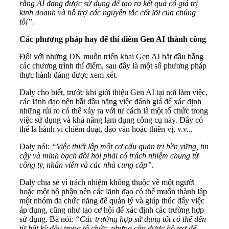
rằng AI đang được sử dụng để tạo ra kết quả có giá trị
kinh doanh và hỗ trợ các nguyên tắc cốt lõi của chúng
tôi”.
Các phương pháp hay để thí điểm Gen AI thành công
Đối với những DN muốn triển khai Gen AI bắt đầu bằng
các chương trình thí điểm, sau đây là một số phương pháp
thực hành đáng được xem xét.
Daly cho biết, trước khi giới thiệu Gen AI tại nơi làm việc,
các lãnh đạo nên bắt đầu bằng việc đánh giá để xác định
những rủi ro có thể xảy ra với tư cách là một tổ chức trong
việc sử dụng và khả năng lạm dụng công cụ này. Đây có
thể là hành vi chiếm đoạt, đạo văn hoặc thiên vị, v.v...
Daly nói:
“Việc thiết lập một cơ cấu quản trị bền vững, tin
cậy và minh bạch đòi hỏi phải có trách nhiệm chung từ
công ty, nhân viên và các nhà cung cấp”.
Daly chia sẻ vì trách nhiệm không thuộc về một người
hoặc một bộ phận nên các lãnh đạo có thể muốn thành lập
một nhóm đa chức năng để quản lý và giúp thúc đẩy việc
áp dụng, cũng như tạo cơ hội để xác định các trường hợp
sử dụng. Bà nói:
“Các trường hợp sử dụng tốt có thể đến
từ bất kỳ đâu trong tổ chức, nhưng cần được hỗ trợ để