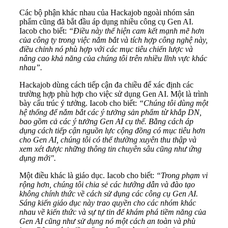
Các bộ phận khác nhau của Hackajob ngoài nhóm sản
phẩm cũng đã bắt đầu áp dụng nhiều công cụ Gen AI.
Iacob cho biết:
“Điều này thể hiện cam kết mạnh mẽ hơn
của công ty trong việc nắm bắt và tích hợp công nghệ này,
điều chỉnh nó phù hợp với các mục tiêu chiến lược và
nâng cao khả năng của chúng tôi trên nhiều lĩnh vực khác
nhau”.
Hackajob dùng cách tiếp cận đa chiều để xác định các
trường hợp phù hợp cho việc sử dụng Gen AI. Một là trình
bày cấu trúc ý tưởng. Iacob cho biết:
“Chúng tôi dùng một
hệ thống để nắm bắt các ý tưởng sản phẩm từ khắp DN,
bao gồm cả các ý tưởng Gen AI cụ thể. Bằng cách áp
dụng cách tiếp cận nguồn lực cộng đồng có mục tiêu hơn
cho Gen AI, chúng tôi có thể thường xuyên thu thập và
xem xét được những thông tin chuyên sâu cũng như ứng
dụng mới".
Một điều khác là giáo dục. Iacob cho biết:
“Trong phạm vi
rộng hơn, chúng tôi chia sẻ các hướng dẫn và đào tạo
không chính thức về cách sử dụng các công cụ Gen AI.
Sáng kiến ​​giáo dục này trao quyền cho các nhóm khác
nhau về kiến ​​thức và sự tự tin để khám phá tiềm năng của
Gen AI cũng như sử dụng nó một cách an toàn và phù