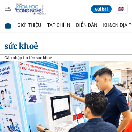
Gửi bài
GIỚI THIỆU
TẠP CHÍ IN
DIỄN ĐÀN
KH&CN ĐỊA 
sức khoẻ
Cập nhập tin tức sức khoẻ