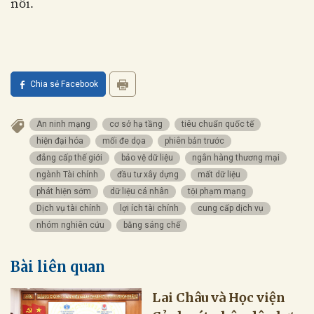
nổi
.
Chia sẻ Facebook
An ninh mạng
cơ sở hạ tầng
tiêu chuẩn quốc tế
hiện đại hóa
mối đe dọa
phiên bản trước
đẳng cấp thế giới
bảo vệ dữ liệu
ngân hàng thương mại
ngành Tài chính
đầu tư xây dựng
mất dữ liệu
phát hiện sớm
dữ liệu cá nhân
tội phạm mạng
Dịch vụ tài chính
lợi ích tài chính
cung cấp dịch vụ
nhóm nghiên cứu
bằng sáng chế
Bài liên quan
Lai Châu và Học viện