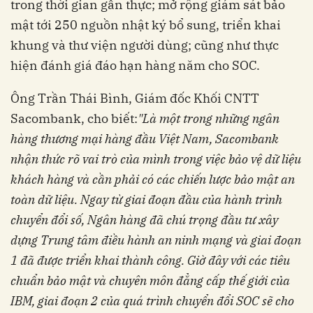
trong thời gian gần thực; mở rộng giám sát bảo
mật tới 250 nguồn nhật ký bổ sung
,
triển khai
khung và thư viện người
dùng
; cũng
như
thực
hiện đánh giá đáo hạn hàng năm cho SOC.
Ông
Trần Thái Bình
, Giám đốc
Khối CNT
T
Sacombank
,
ch
o biết:
"Là một
trong những
ngân
hàng thương mại hàng đầu Việt Nam, Sacombank
nhận thức rõ vai trò của
mình
trong việc bảo vệ dữ liệu
khách hàng và cần phải có các chiến lược bảo mật an
toàn dữ liệu. Ngay từ giai đoạn đầu của hành trình
chuyển đổi số,
N
gân hàng đã
chú trọng
đầu tư
xây
dựng Trung tâm điều hành an ninh mạng
và
g
iai đoạn
1 đã được triển khai thành công. Giờ đây với các tiêu
chuẩn bảo mật và chuyên môn đẳng cấp thế giới của
IBM,
g
iai đoạn 2 của quá trình chuyển đổi SOC sẽ cho