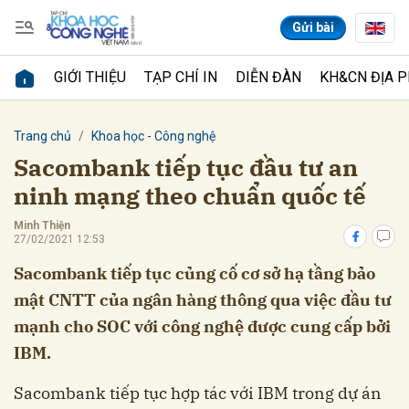
Gửi bài
GIỚI THIỆU
TẠP CHÍ IN
DIỄN ĐÀN
KH&CN ĐỊA 
Gửi bình luận
Trang chủ
Khoa học - Công nghệ
Sacombank tiếp tục đầu tư an
ninh mạng theo chuẩn quốc tế
Minh Thiện
27/02/2021 12:53
Sacombank tiếp tục củng cố cơ sở hạ tầng bảo
mật CNTT của ngân hàng thông qua việc đầu tư
Hủy
Gửi
mạnh cho SOC với công nghệ được cung cấp bởi
IBM.
Sacombank tiếp tục hợp tác với IBM trong dự án