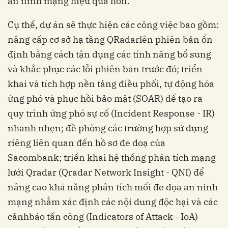
an ninh mạng hiệu quả hơn.
Cụ thể, dự án sẽ thực hiện các công việc bao gồm:
nâng cấp
c
ơ sở hạ tầng QRadar
lên phiên bản ổn
định
bằng cách
tận dụng các tính năng bổ sung
và khắc phục các lỗi phiên bản trước đó; triển
khai và tích hợp
n
ền tảng
đ
iều phối,
t
ự động hóa
ứ
ng phó và
phục hồi b
ảo mật (SOAR) để tạo ra
quy trình
ứ
ng phó
s
ự cố (Incident
Response - I
R)
nhanh nhẹn; đề
phòng
các trường hợp sử dụng
riêng liên quan đến
h
ồ sơ
đ
e doạ của
Sacombank; triển
khai hệ thống phân tích mạng
lưới Qradar (
Qradar Network Insight
-
QNI) để
nâng
cao khả năng
phân tích mối đe dọa an
ninh
mạng nhằm xác định
các
nội dung độc hại và các
c
ảnh
báo tấn công (Indicators of Attack
-
IoA)