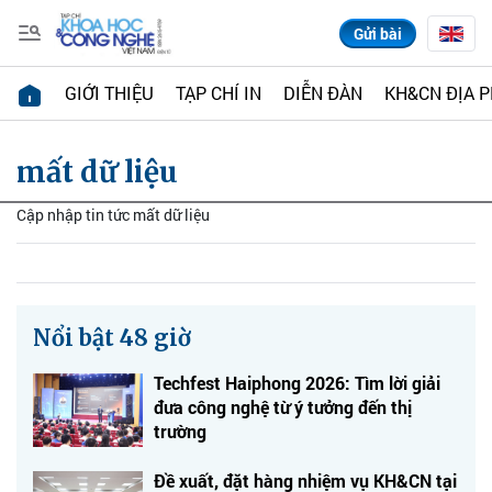
Gửi bài
GIỚI THIỆU
TẠP CHÍ IN
DIỄN ĐÀN
KH&CN ĐỊA 
mất dữ liệu
Cập nhập tin tức mất dữ liệu
Nổi bật 48 giờ
Techfest Haiphong 2026: Tìm lời giải
đưa công nghệ từ ý tưởng đến thị
trường
Đề xuất, đặt hàng nhiệm vụ KH&CN tại