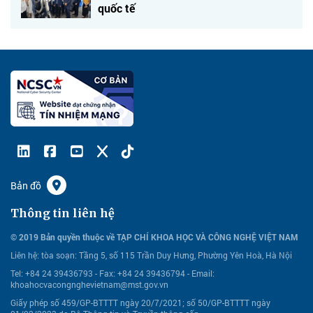
quốc tế
Bản đồ
Thông tin liên hệ
© 2019 Bản quyền thuộc về TẠP CHÍ KHOA HỌC VÀ CÔNG NGHỆ VIỆT NAM
Liên hệ:
tòa soạn: Tầng 5, số 115 Trần Duy Hưng, Phường Yên Hoà, Hà Nội
Tel: +84 24 39436793 - Fax: +84 24 39436794 -
Email:
khoahocvacongnghevietnam@mst.gov.vn
Giấy phép số 459/GP-BTTTT ngày 20/7/2021; số 50/GP-BTTTT ngày