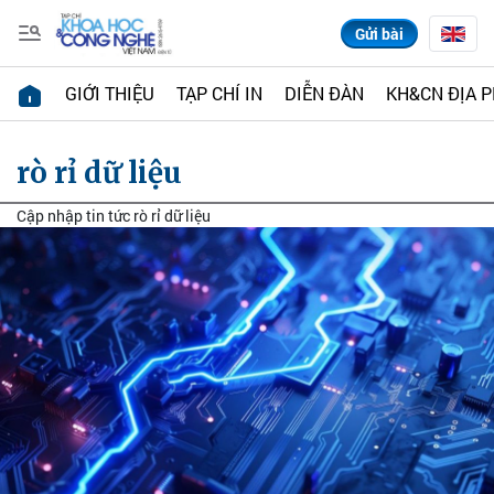
Gửi bài
GIỚI THIỆU
TẠP CHÍ IN
DIỄN ĐÀN
KH&CN ĐỊA 
rò rỉ dữ liệu
Cập nhập tin tức rò rỉ dữ liệu