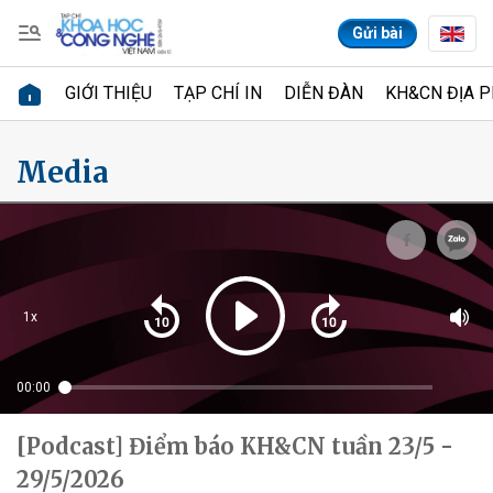
Gửi bài
GIỚI THIỆU
TẠP CHÍ IN
DIỄN ĐÀN
KH&CN ĐỊA 
Gửi bình luận
Media
1x
Hủy
Gửi
00:00
[Podcast] Điểm báo KH&CN tuần 23/5 -
29/5/2026