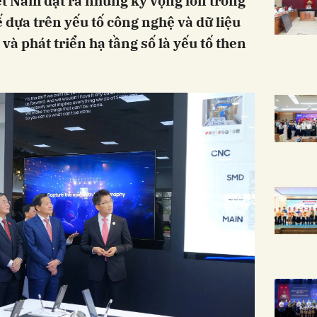
ệt Nam đặt ra những kỳ vọng lớn trong
ế dựa trên yếu tố công nghệ và dữ liệu
 và phát triển hạ tầng số là yếu tố then