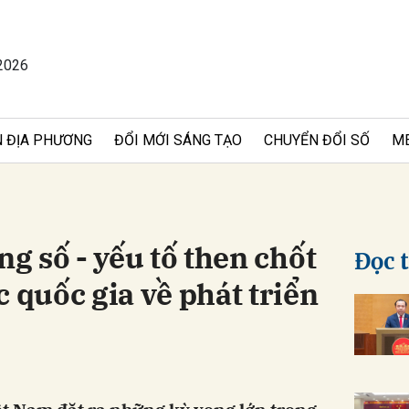
2026
bình luận
 ĐỊA PHƯƠNG
ĐỔI MỚI SÁNG TẠO
CHUYỂN ĐỔI SỐ
M
ng số - yếu tố then chốt
Đọc 
c quốc gia về phát triển
Hủy
G