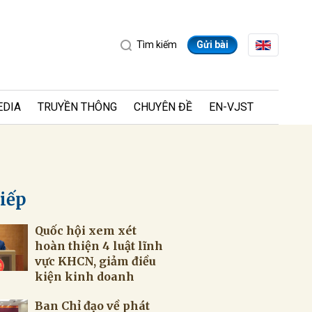
Tìm kiếm
Gửi bài
EDIA
TRUYỀN THÔNG
CHUYÊN ĐỀ
EN-VJST
tiếp
Quốc hội xem xét
ửi
hoàn thiện 4 luật lĩnh
vực KHCN, giảm điều
kiện kinh doanh
Ban Chỉ đạo về phát