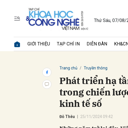
Thứ Sáu, 07/08/
Gửi 
GIỚI THIỆU
TẠP CHÍ IN
DIỄN ĐÀN
KH&CN
Trang chủ
Truyền thông
Phát triển hạ tầ
trong chiến lượ
kinh tế số
Đỗ Thêu
25/11/2024 09:42