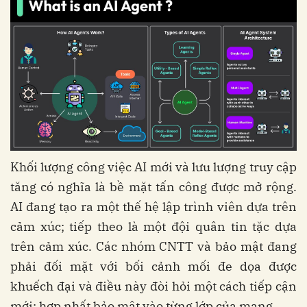
Khối lượng công việc AI mới và lưu lượng truy cập
tăng có nghĩa là bề mặt tấn công được mở rộng.
AI đang tạo ra một thế hệ lập trình viên dựa trên
cảm xúc; tiếp theo là một đội quân tin tặc dựa
trên cảm xúc. Các nhóm CNTT và bảo mật đang
phải đối mặt với bối cảnh mối đe dọa được
khuếch đại và điều này đòi hỏi một cách tiếp cận
mới: hợp nhất bảo mật vào từng lớp của mạng.