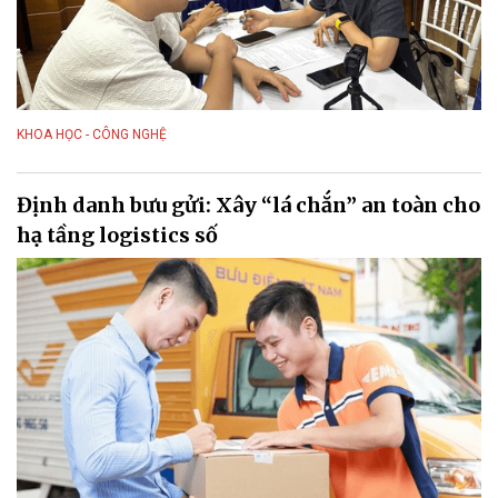
KHOA HỌC - CÔNG NGHỆ
Định danh bưu gửi: Xây “lá chắn” an toàn cho
hạ tầng logistics số