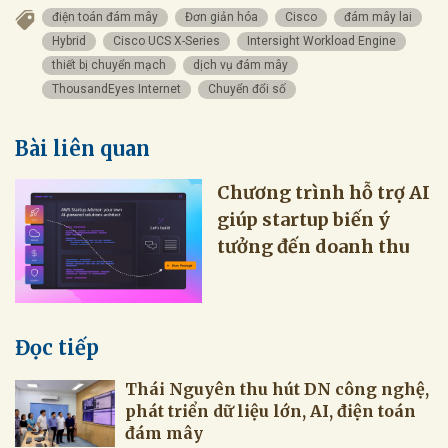
điện toán đám mây
Đơn giản hóa
Cisco
đám mây lai
Hybrid
Cisco UCS X-Series
Intersight Workload Engine
thiết bị chuyển mạch
dịch vụ đám mây
ThousandEyes Internet
Chuyển đổi số
Bài liên quan
Chương trình hỗ trợ AI
giúp startup biến ý
tưởng đến doanh thu
Đọc tiếp
Thái Nguyên thu hút DN công nghệ,
phát triển dữ liệu lớn, AI, điện toán
đám mây