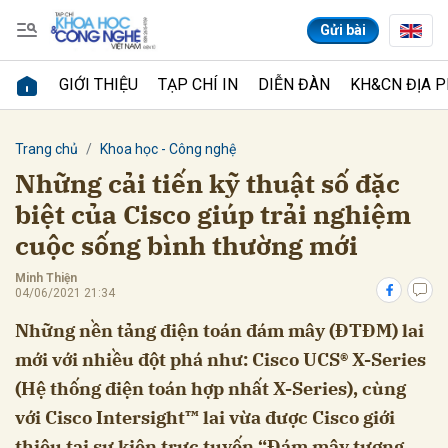
Gửi bài
GIỚI THIỆU
TẠP CHÍ IN
DIỄN ĐÀN
KH&CN ĐỊA 
Gửi bình luận
Trang chủ
Khoa học - Công nghệ
Những cải tiến kỹ thuật số đặc
biệt của Cisco giúp trải nghiệm
cuộc sống bình thường mới
Minh Thiện
04/06/2021 21:34
Những nền tảng điện toán đám mây (ĐTĐM) lai
Hủy
Gửi
mới với nhiều đột phá như: Cisco UCS® X-Series
(Hệ thống điện toán hợp nhất X-Series), cùng
với Cisco Intersight™ lai vừa được Cisco giới
thiệu tại sự kiện trực tuyến “Đám mây tương