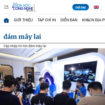
Gửi bài
GIỚI THIỆU
TẠP CHÍ IN
DIỄN ĐÀN
KH&CN ĐỊA 
đám mây lai
Cập nhập tin tức đám mây lai