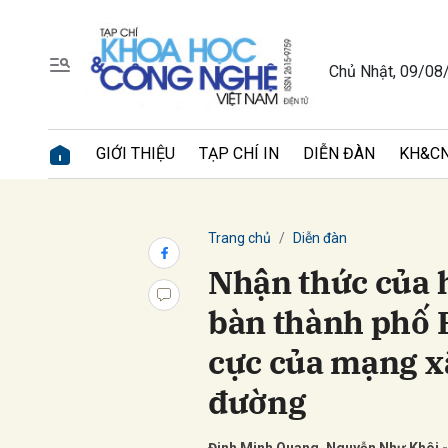
Chủ Nhật, 09/08
Gửi 
GIỚI THIỆU
TẠP CHÍ IN
DIỄN ĐÀN
KH&CN
Trang chủ
Diễn đàn
Nhận thức của 
bàn thành phố H
cực của mạng xã
đường