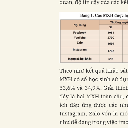
quan, độ tin cậy của các kế
Theo như kết quả khảo sát 
MXH có số học sinh sử dụ
63,6% và 34,9%. Giải thíc
đây là hai MXH toàn cầu, 
ích đáp ứng được các nhu
Instagram, Zalo vốn là m
như dễ dàng trong việc trao