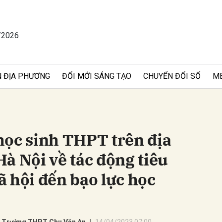
/2026
bình luận
 ĐỊA PHƯƠNG
ĐỔI MỚI SÁNG TẠO
CHUYỂN ĐỔI SỐ
M
học sinh THPT trên địa
à Nội về tác động tiêu
Hủy
G
 hội đến bạo lực học