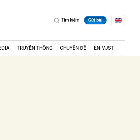
Tìm kiếm
Gửi bài
EDIA
TRUYỀN THÔNG
CHUYÊN ĐỀ
EN-VJST
ửi