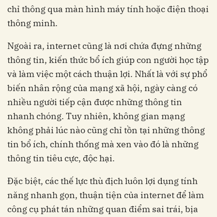
chỉ thông qua màn hình máy tính hoặc điện thoại
thông minh.
Ngoài ra, internet cũng là nơi chứa đựng những
thông tin, kiến thức bổ ích giúp con người học tập
và làm việc một cách thuận lợi. Nhất là với sự phổ
biến nhân rộng của mạng xã hội, ngày càng có
nhiều người tiếp cận được những thông tin
nhanh chóng. Tuy nhiên, không gian mạng
không phải lúc nào cũng chỉ tồn tại những thông
tin bổ ích, chính thống mà xen vào đó là những
thông tin tiêu cực, độc hại.
Đặc biệt, các thế lực thù địch luôn lợi dụng tính
năng nhanh gọn, thuận tiện của internet để làm
công cụ phát tán những quan điểm sai trái, bịa