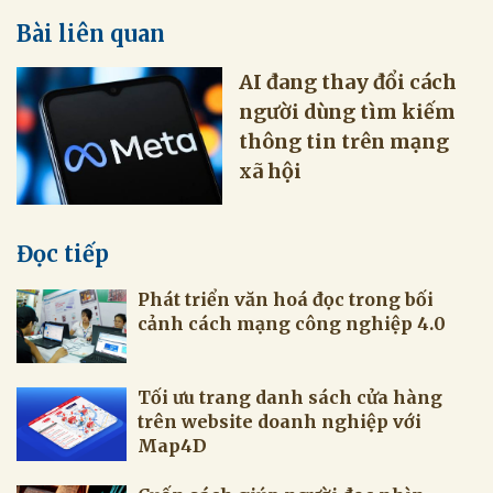
Bài liên quan
AI đang thay đổi cách
người dùng tìm kiếm
thông tin trên mạng
xã hội
Đọc tiếp
Phát triển văn hoá đọc trong bối
cảnh cách mạng công nghiệp 4.0
Tối ưu trang danh sách cửa hàng
trên website doanh nghiệp với
Map4D