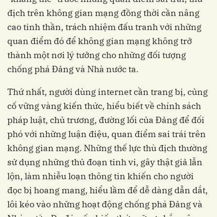
địch trên không gian mạng đồng thời cần nâng
cao tinh thần, trách nhiệm đấu tranh với những
quan điểm đó để không gian mạng không trở
thành một nơi lý tưởng cho những đối tượng
chống phá Đảng và Nhà nước ta.
Thứ nhất, người dùng internet cần trang bị, củng
cố vững vàng kiến thức, hiểu biết về chính sách
pháp luật, chủ trương, đường lối của Đảng để đối
phó với những luận điệu, quan điểm sai trái trên
không gian mạng. Những thế lực thù địch thường
sử dụng những thủ đoạn tinh vi, gây thật giả lẫn
lộn, làm nhiễu loạn thông tin khiến cho người
đọc bị hoang mang, hiểu lầm để dễ dàng dẫn dắt,
lôi kéo vào những hoạt động chống phá Đảng và