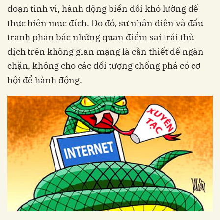
đoạn tinh vi, hành động biến đổi khó lường để
thực hiện mục đích. Do đó, sự nhận diện và đấu
tranh phản bác những quan điểm sai trái thù
địch trên không gian mạng là cần thiết để ngăn
chặn, không cho các đối tượng chống phá có cơ
hội để hành động.