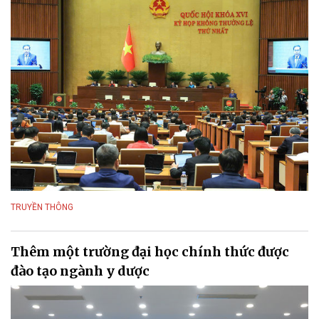
TRUYỀN THÔNG
Thêm một trường đại học chính thức được
đào tạo ngành y dược