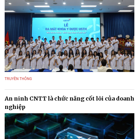
TRUYỀN THÔNG
An ninh CNTT là chức năng cốt lõi của doanh
nghiệp