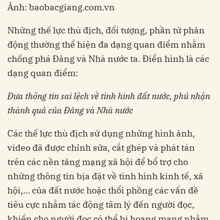
Ảnh: baobacgiang.com.vn
Những thế lực thù địch, đối tượng, phần tử phản
động thường thể hiện đa dạng quan điểm nhằm
chống phá Đảng và Nhà nước ta. Điển hình là các
dạng quan điểm:
Đưa thông tin sai lệch về tình hình đất nước, phủ nhận
thành quả của Đảng và Nhà nước
Các thế lực thù địch sử dụng những hình ảnh,
video đã được chỉnh sửa, cắt ghép và phát tán
trên các nền tảng mạng xã hội để bổ trợ cho
những thông tin bịa đặt về tình hình kinh tế, xã
hội,… của đất nước hoặc thổi phồng các vấn đề
tiêu cực nhằm tác động tâm lý đến người đọc,
khiến cho người đọc có thể bị hoang mang nhằm