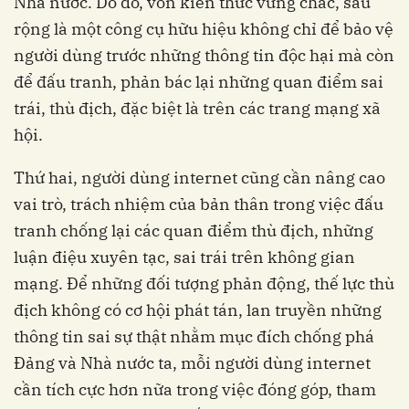
Nhà nước. Do đó, vốn kiến thức vững chắc, sâu
rộng là một công cụ hữu hiệu không chỉ để bảo vệ
người dùng trước những thông tin độc hại mà còn
để đấu tranh, phản bác lại những quan điểm sai
trái, thù địch, đặc biệt là trên các trang mạng xã
hội.
Thứ hai, người dùng internet cũng cần nâng cao
vai trò, trách nhiệm của bản thân trong việc đấu
tranh chống lại các quan điểm thù địch, những
luận điệu xuyên tạc, sai trái trên không gian
mạng. Để những đối tượng phản động, thế lực thù
địch không có cơ hội phát tán, lan truyền những
thông tin sai sự thật nhằm mục đích chống phá
Đảng và Nhà nước ta, mỗi người dùng internet
cần tích cực hơn nữa trong việc đóng góp, tham