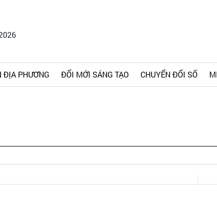
/2026
 ĐỊA PHƯƠNG
ĐỔI MỚI SÁNG TẠO
CHUYỂN ĐỔI SỐ
M