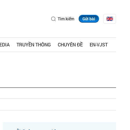
Tìm kiếm
Gửi bài
EDIA
TRUYỀN THÔNG
CHUYÊN ĐỀ
EN-VJST