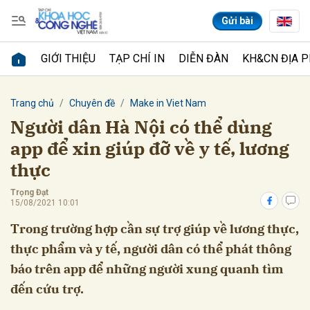
Gửi bài
GIỚI THIỆU
TẠP CHÍ IN
DIỄN ĐÀN
KH&CN ĐỊA 
Gửi bình luận
Trang chủ
Chuyên đề
Make in Viet Nam
Người dân Hà Nội có thể dùng
app để xin giúp đỡ về y tế, lương
thực
Trọng Đạt
15/08/2021 10:01
Trong trường hợp cần sự trợ giúp về lương thực,
Hủy
Gửi
thực phẩm và y tế, người dân có thể phát thông
báo trên app để những người xung quanh tìm
đến cứu trợ.