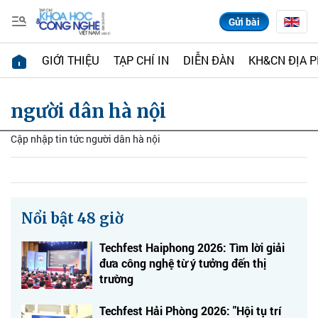
Gửi bài
GIỚI THIỆU
TẠP CHÍ IN
DIỄN ĐÀN
KH&CN ĐỊA 
người dân hà nội
Cập nhập tin tức người dân hà nội
Nổi bật 48 giờ
Techfest Haiphong 2026: Tìm lời giải
đưa công nghệ từ ý tưởng đến thị
trường
Techfest Hải Phòng 2026: "Hội tụ trí