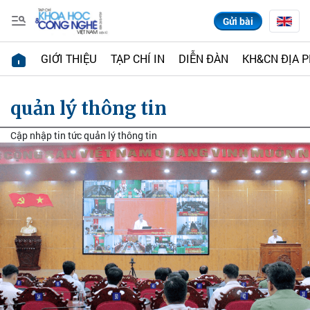
Gửi bài
GIỚI THIỆU
TẠP CHÍ IN
DIỄN ĐÀN
KH&CN ĐỊA 
quản lý thông tin
Cập nhập tin tức quản lý thông tin