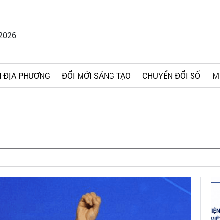
/2026
 ĐỊA PHƯƠNG
ĐỔI MỚI SÁNG TẠO
CHUYỂN ĐỔI SỐ
M