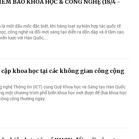
IỂM BÁO KHOA HỌC & CÔNG NGHỆ (18/4 -
là một dấu mốc đặc biệt, khi hàng loạt sự kiện hợp tác quốc tế
học, công nghệ và đổi mới sáng tạo diễn ra dồn dập và ở tầm cao.
iến lược với Hàn Quốc,...
cập khoa học tại các không gian công cộng
g nghệ Thông tin (ICT) cùng Quỹ Khoa học và Sáng tạo Hàn Quốc
ng một chương trình phổ biến khoa học mới được để đưa khoa học
công cộng thường ngày.