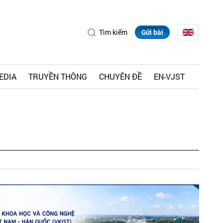
Tìm kiếm
Gửi bài
EDIA
TRUYỀN THÔNG
CHUYÊN ĐỀ
EN-VJST