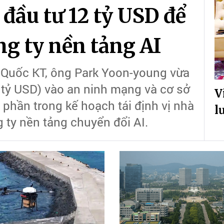
ầu tư 12 tỷ USD để
ng ty nền tảng AI
 Quốc KT, ông Park Yoon-young vừa
 tỷ USD) vào an ninh mạng và cơ sở
V
t phần trong kế hoạch tái định vị nhà
l
ty nền tảng chuyển đổi AI.