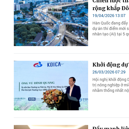
Chiến lược t
rộng khắp Đ
19/04/2026 13:07
Hàn Quốc đang đẩy n
dự án thí điểm mới 
nhân tạo (AI) tại 5 
Khởi động dự 
26/03/2026 07:29
Hội nghị khởi động D
trị nông nghiệp ở m
nhằm thống nhất nội
Đẩy mạnh liê