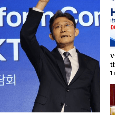
V
t
1