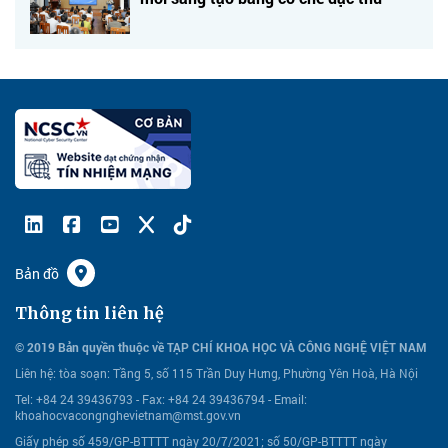
Bản đồ
Thông tin liên hệ
© 2019 Bản quyền thuộc về TẠP CHÍ KHOA HỌC VÀ CÔNG NGHỆ VIỆT NAM
Liên hệ:
tòa soạn: Tầng 5, số 115 Trần Duy Hưng, Phường Yên Hoà, Hà Nội
Tel: +84 24 39436793 - Fax: +84 24 39436794 -
Email:
khoahocvacongnghevietnam@mst.gov.vn
Giấy phép số 459/GP-BTTTT ngày 20/7/2021; số 50/GP-BTTTT ngày