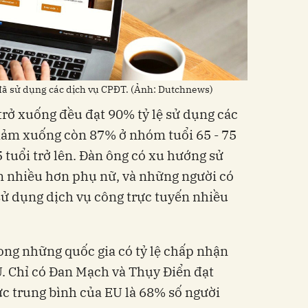
n đã sử dụng các dịch vụ CPĐT. (Ảnh: Dutchnews)
trở xuống đều đạt 90% tỷ lệ sử dụng các
giảm xuống còn 87% ở nhóm tuổi 65 - 75
 tuổi trở lên. Đàn ông có xu hướng sử
n nhiều hơn phụ nữ, và những người có
sử dụng dịch vụ công trực tuyến nhiều
ong những quốc gia có tỷ lệ chấp nhận
. Chỉ có Đan Mạch và Thụy Điển đạt
c trung bình của EU là 68% số người