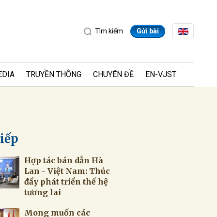
Tìm kiếm
Gửi bài
EDIA
TRUYỀN THÔNG
CHUYÊN ĐỀ
EN-VJST
tiếp
Hợp tác bán dẫn Hà
ửi
Lan - Việt Nam: Thúc
đẩy phát triển thế hệ
tương lai
Mong muốn các