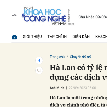
Chủ Nhật, 09/08
Gửi 
GIỚI THIỆU
TẠP CHÍ IN
DIỄN ĐÀN
KH&CN
Trang chủ
Chuyển đổi số
Hà Lan có tỷ lệ
dụng các dịch v
Anh Minh
22/09/2023 06:00
Hà Lan là một trong những
dịch vụ chính phủ điện tử