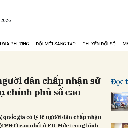
/2026
bình luận
 ĐỊA PHƯƠNG
ĐỔI MỚI SÁNG TẠO
CHUYỂN ĐỔI SỐ
M
 người dân chấp nhận sử
Đọc 
ụ chính phủ số cao
Hủy
G
 quốc gia có tỷ lệ người dân chấp nhận
 (CPĐT) cao nhất ở EU. Mức trung bình