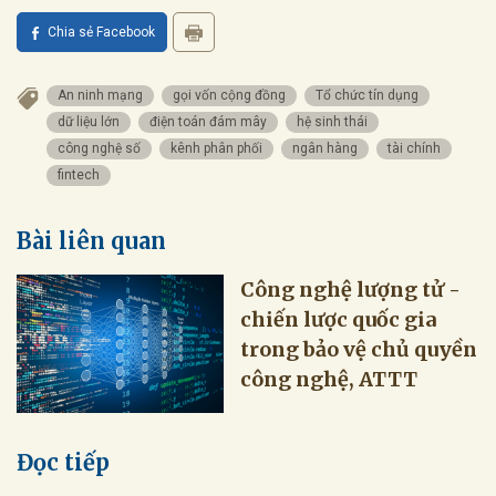
Chia sẻ Facebook
An ninh mạng
gọi vốn cộng đồng
Tổ chức tín dụng
dữ liệu lớn
điện toán đám mây
hệ sinh thái
công nghệ số
kênh phân phối
ngân hàng
tài chính
fintech
Bài liên quan
Công nghệ lượng tử -
chiến lược quốc gia
trong bảo vệ chủ quyền
công nghệ, ATTT
Đọc tiếp