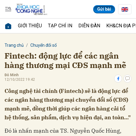
Gửi bài
GIỚI THIỆU
TẠP CHÍ IN
DIỄN ĐÀN
KH&CN ĐỊA 
Gửi bình luận
Trang chủ
Chuyển đổi số
Fintech: động lực để các ngân
hàng thương mại CĐS mạnh mẽ
Đỗ Minh
12/10/2022 19:42
Công nghệ tài chính (Fintech) sẽ là động lực để
các ngân hàng thương mại chuyển đổi số (CĐS)
Hủy
Gửi
mạnh mẽ, đồng thời giúp các ngân hàng cải tổ
hệ thống, sản phẩm, dịch vụ hiện đại, an toàn..."
Đó là nhấn mạnh của TS. Nguyễn Quốc Hùng,