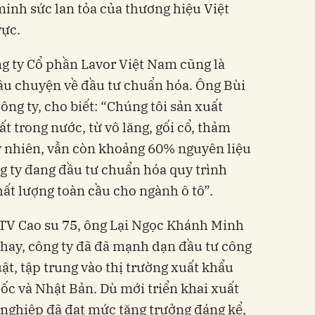
minh sức lan tỏa của thương hiệu Việt
vực.
ông ty Cổ phần Lavor Việt Nam cũng là
u chuyện về đầu tư chuẩn hóa. Ông Bùi
g ty, cho biết: “Chúng tôi sản xuất
t trong nước, từ vô lăng, gối cổ, thảm
y nhiên, vẫn còn khoảng 60% nguyên liệu
g ty đang đầu tư chuẩn hóa quy trình
hất lượng toàn cầu cho ngành ô tô”.
TV Cao su 75, ông Lại Ngọc Khánh Minh
hay, công ty đã đã mạnh dạn đầu tư công
ật, tập trung vào thị trường xuất khẩu
ốc và Nhật Bản. Dù mới triển khai xuất
nghiệp đã đạt mức tăng trưởng đáng kể,