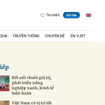
Tìm kiếm
Gửi bài
EDIA
TRUYỀN THÔNG
CHUYÊN ĐỀ
EN-VJST
tiếp
Kết nối chuỗi giá trị,
ửi
phát triển nông
nghiệp xanh, kinh tế
tuần hoàn
Việt Nam có vị trí tốt