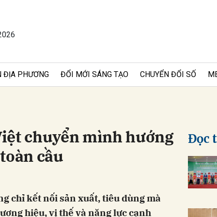
2026
bình luận
 ĐỊA PHƯƠNG
ĐỔI MỚI SÁNG TẠO
CHUYỂN ĐỔI SỐ
M
iệt chuyển mình hướng
Đọc 
ị toàn cầu
Hủy
G
g chỉ kết nối sản xuất, tiêu dùng mà
ương hiệu, vị thế và năng lực cạnh