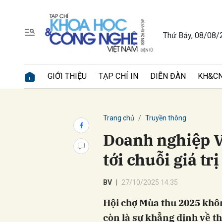
Thứ Bảy, 08/08/
Gửi 
GIỚI THIỆU
TẠP CHÍ IN
DIỄN ĐÀN
KH&CN
Trang chủ
Truyền thông
Doanh nghiệp V
tới chuỗi giá tr
BV
27/10/2025 14:35
Hội chợ Mùa thu 2025 khôn
còn là sự khẳng định về th