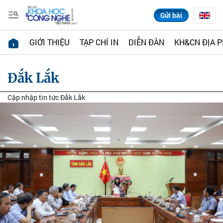
Gửi bài
GIỚI THIỆU
TẠP CHÍ IN
DIỄN ĐÀN
KH&CN ĐỊA 
Đắk Lắk
Cập nhập tin tức Đắk Lắk