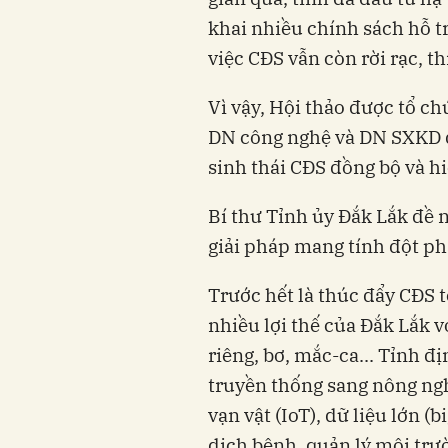
khai nhiều chính sách hỗ t
việc CĐS vẫn còn rời rạc, th
Vì vậy, Hội thảo được tổ c
DN công nghệ và DN SXKD đ
sinh thái CĐS đồng bộ và h
Bí thư Tỉnh ủy Đắk Lắk đề 
giải pháp mang tính đột ph
Trước hết là thúc đẩy CĐS t
nhiều lợi thế của Đắk Lắk 
riêng, bơ, mắc-ca... Tỉnh 
truyền thống sang nông ngh
vạn vật (IoT), dữ liệu lớn (
dịch bệnh, quản lý môi trư