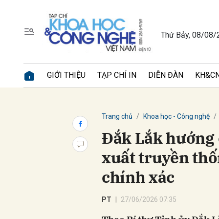
Thứ Bảy, 08/08/
Gửi 
GIỚI THIỆU
TẠP CHÍ IN
DIỄN ĐÀN
KH&CN
Trang chủ
Khoa học - Công nghệ
Đắk Lắk hướng 
xuất truyền th
chính xác
PT
27/06/2026 07:35