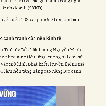
nhân tạo (AI) và các giải pháp công nghệ
, kinh doanh (SXKD).
 tuyến đến 102 xã, phường trên địa bàn
c cạnh tranh của nền kinh tế
 thư Tỉnh ủy Đắk Lắk Lương Nguyễn Minh
hực hóa mục tiêu tăng trưởng hai con số,
a vào mô hình phát triển truyền thống mà
S làm nền tảng nâng cao năng lực cạnh