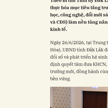
Theo Bí thư Tỉnh ủy Đắk 
thực hóa mục tiêu tăng tr
học, công nghệ, đổi mới 
và CĐS) làm nền tảng nân
kinh tế.
Ngày 26/6/2026, tại Trung
Hòa), UBND tỉnh Đắk Lắk đ
đổi số và phát triển hệ sin
định quyết tâm đưa KHCN, 
trưởng mới, đồng hành cùn
bền vững.