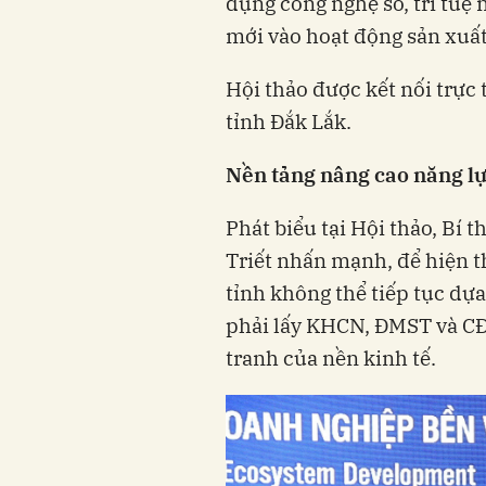
dụng công nghệ số, trí tuệ 
mới vào hoạt động sản xuất
Hội thảo được kết nối trực
tỉnh Đắk Lắk.
Nền tảng nâng cao năng lự
Phát biểu tại Hội thảo, Bí
Triết nhấn mạnh, để hiện t
tỉnh không thể tiếp tục dự
phải lấy KHCN, ĐMST và CĐ
tranh của nền kinh tế.