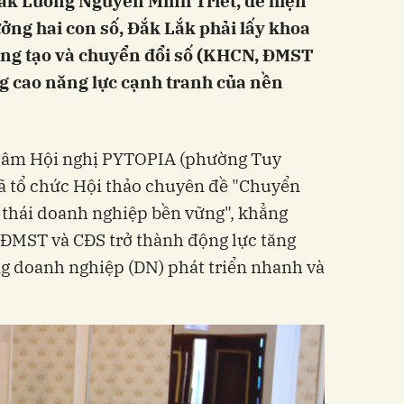
Lắk Lương Nguyễn Minh Triết, để hiện
ưởng hai con số, Đắk Lắk phải lấy khoa
sáng tạo và chuyển đổi số (KHCN, ĐMST
g cao năng lực cạnh tranh của nền
 tâm Hội nghị PYTOPIA (phường Tuy
ã tổ chức Hội thảo chuyên đề "Chuyển
h thái doanh nghiệp bền vững", khẳng
ĐMST và CĐS trở thành động lực tăng
g doanh nghiệp (DN) phát triển nhanh và