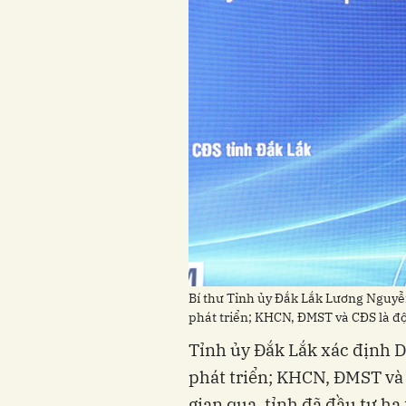
Bí thư Tỉnh ủy Đắk Lắk Lương Nguyễn
phát triển; KHCN, ĐMST và CĐS là độ
Tỉnh ủy Đắk Lắk xác định D
phát triển; KHCN, ĐMST và 
gian qua, tỉnh đã đầu tư hạ