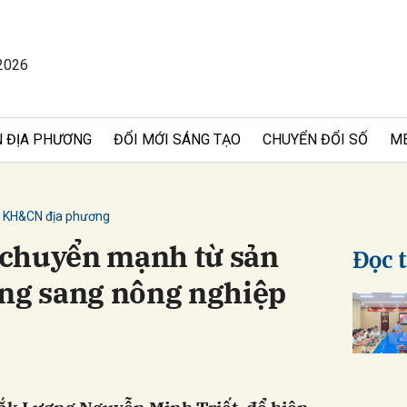
2026
bình luận
 ĐỊA PHƯƠNG
ĐỔI MỚI SÁNG TẠO
CHUYỂN ĐỔI SỐ
M
KH&CN địa phương
chuyển mạnh từ sản
Đọc 
ống sang nông nghiệp
Hủy
G