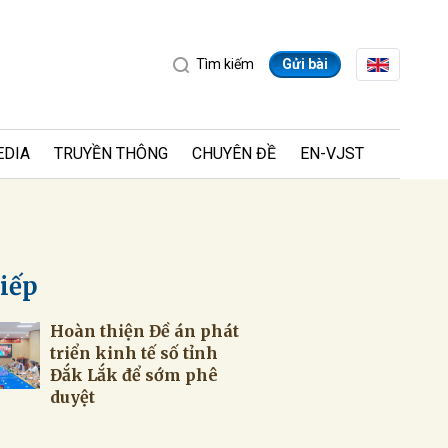
Tìm kiếm
Gửi bài
EDIA
TRUYỀN THÔNG
CHUYÊN ĐỀ
EN-VJST
tiếp
Hoàn thiện Đề án phát
ửi
triển kinh tế số tỉnh
Đắk Lắk để sớm phê
duyệt